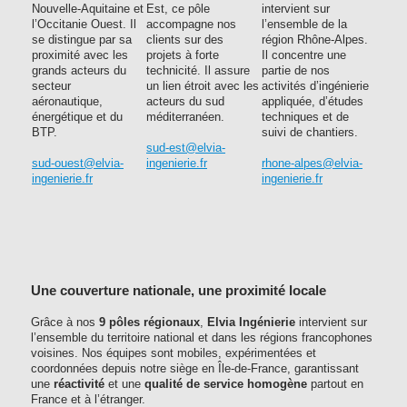
Nouvelle-Aquitaine et
Est, ce pôle
intervient sur
l’Occitanie Ouest. Il
accompagne nos
l’ensemble de la
se distingue par sa
clients sur des
région Rhône-Alpes.
proximité avec les
projets à forte
Il concentre une
grands acteurs du
technicité. Il assure
partie de nos
secteur
un lien étroit avec les
activités d’ingénierie
aéronautique,
acteurs du sud
appliquée, d’études
énergétique et du
méditerranéen.
techniques et de
BTP.
suivi de chantiers.
sud-est@elvia-
sud-ouest@elvia-
ingenierie.fr
rhone-alpes@elvia-
ingenierie.fr
ingenierie.fr
Une couverture nationale, une proximité locale
Grâce à nos
9 pôles régionaux
,
Elvia Ingénierie
intervient sur
l’ensemble du territoire national et dans les régions francophones
voisines. Nos équipes sont mobiles, expérimentées et
coordonnées depuis notre siège en Île-de-France, garantissant
une
réactivité
et une
qualité de service homogène
partout en
France et à l’étranger.