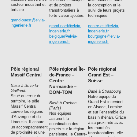
secteur industriel et
et de projets
la conception et le
tertiaire.
transfrontaliers à
suivi de leurs projets
forte valeur ajoutée.
techniques.
grand-ouest@elvia-
ingenierie.fr
grand-nord@elvia-
centre-est@elvia-
ingenierie.fr
ingenierie.fr
belgique@elvia-
bourgogne@elvia-
ingenierie.fr
ingenierie.fr
Pôle régional
Pôle régional Île-
Pôle régional
Massif Central
de-France –
Grand Est –
Centre –
Suisse
Basé à Brive-la-
Normandie –
Gaillarde
Basé à Strasbourg
DOM-TOM
Situé au cœur du
Notre équipe du
territoire, le pôle
Grand Est intervient
Basé à Cachan
Massif Central
en Alsace, Lorraine
(Paris)
couvre les régions
et sur l’ensemble du
Nos équipes
d’Auvergne et du
bassin rhénan. Grâce
assurent la
Limousin. Il assure
à sa proximité avec
coordination des
un accompagnement
les marchés
projets sur la région
de proximité et une
transfrontaliers, elle
parisienne, le Centre-