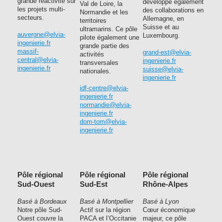
grande réactivité sur
développe également
Val de Loire, la
les projets multi-
des collaborations en
Normandie et les
secteurs.
Allemagne, en
territoires
Suisse et au
ultramarins. Ce pôle
auvergne@elvia-
Luxembourg.
pilote également une
ingenierie.fr
grande partie des
massif-
grand-est@elvia-
activités
central@elvia-
ingenierie.fr
transversales
ingenierie.fr
suisse@elvia-
nationales.
ingenierie.fr
idf-centre@elvia-
ingenierie.fr
normandie@elvia-
ingenierie.fr
dom-tom@elvia-
ingenierie.fr
Pôle régional
Pôle régional
Pôle régional
Sud-Ouest
Sud-Est
Rhône-Alpes
Basé à Bordeaux
Basé à Montpellier
Basé à Lyon
Notre pôle Sud-
Actif sur la région
Cœur économique
Ouest couvre la
PACA et l’Occitanie
majeur, ce pôle