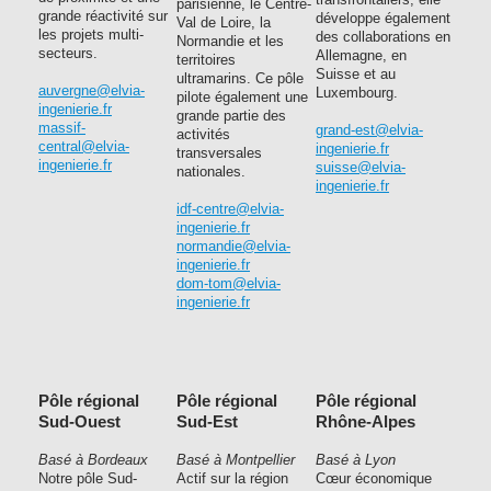
transfrontaliers, elle
parisienne, le Centre-
grande réactivité sur
développe également
Val de Loire, la
les projets multi-
des collaborations en
Normandie et les
secteurs.
Allemagne, en
territoires
Suisse et au
ultramarins. Ce pôle
auvergne@elvia-
Luxembourg.
pilote également une
ingenierie.fr
grande partie des
massif-
grand-est@elvia-
activités
central@elvia-
ingenierie.fr
transversales
ingenierie.fr
suisse@elvia-
nationales.
ingenierie.fr
idf-centre@elvia-
ingenierie.fr
normandie@elvia-
ingenierie.fr
dom-tom@elvia-
ingenierie.fr
Pôle régional
Pôle régional
Pôle régional
Sud-Ouest
Sud-Est
Rhône-Alpes
Basé à Bordeaux
Basé à Montpellier
Basé à Lyon
Notre pôle Sud-
Actif sur la région
Cœur économique