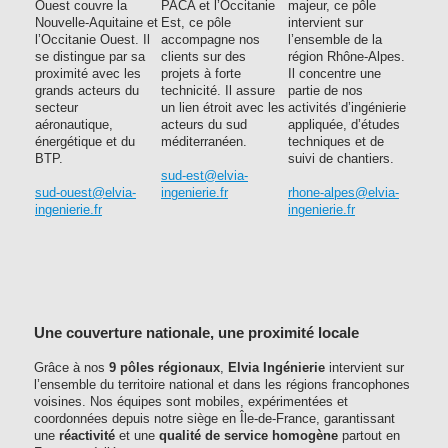
Ouest couvre la
PACA et l’Occitanie
majeur, ce pôle
Nouvelle-Aquitaine et
Est, ce pôle
intervient sur
l’Occitanie Ouest. Il
accompagne nos
l’ensemble de la
se distingue par sa
clients sur des
région Rhône-Alpes.
proximité avec les
projets à forte
Il concentre une
grands acteurs du
technicité. Il assure
partie de nos
secteur
un lien étroit avec les
activités d’ingénierie
aéronautique,
acteurs du sud
appliquée, d’études
énergétique et du
méditerranéen.
techniques et de
BTP.
suivi de chantiers.
sud-est@elvia-
sud-ouest@elvia-
ingenierie.fr
rhone-alpes@elvia-
ingenierie.fr
ingenierie.fr
Une couverture nationale, une proximité locale
Grâce à nos
9 pôles régionaux
,
Elvia Ingénierie
intervient sur
l’ensemble du territoire national et dans les régions francophones
voisines. Nos équipes sont mobiles, expérimentées et
coordonnées depuis notre siège en Île-de-France, garantissant
une
réactivité
et une
qualité de service homogène
partout en