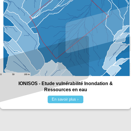
IONISOS - Etude vulnérabilité Inondation &
Ressources en eau
En savoir plus