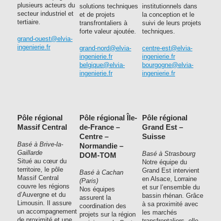
plusieurs acteurs du
solutions techniques
institutionnels dans
secteur industriel et
et de projets
la conception et le
tertiaire.
transfrontaliers à
suivi de leurs projets
forte valeur ajoutée.
techniques.
grand-ouest@elvia-
ingenierie.fr
grand-nord@elvia-
centre-est@elvia-
ingenierie.fr
ingenierie.fr
belgique@elvia-
bourgogne@elvia-
ingenierie.fr
ingenierie.fr
Pôle régional
Pôle régional Île-
Pôle régional
Massif Central
de-France –
Grand Est –
Centre –
Suisse
Basé à Brive-la-
Normandie –
Gaillarde
Basé à Strasbourg
DOM-TOM
Situé au cœur du
Notre équipe du
territoire, le pôle
Grand Est intervient
Basé à Cachan
Massif Central
en Alsace, Lorraine
(Paris)
couvre les régions
et sur l’ensemble du
Nos équipes
d’Auvergne et du
bassin rhénan. Grâce
assurent la
Limousin. Il assure
à sa proximité avec
coordination des
un accompagnement
les marchés
projets sur la région
de proximité et une