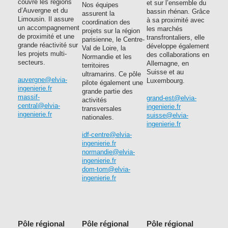
couvre les régions
et sur l’ensemble du
Nos équipes
d’Auvergne et du
bassin rhénan. Grâce
assurent la
Limousin. Il assure
à sa proximité avec
coordination des
un accompagnement
les marchés
projets sur la région
de proximité et une
transfrontaliers, elle
parisienne, le Centre-
grande réactivité sur
développe également
Val de Loire, la
les projets multi-
des collaborations en
Normandie et les
secteurs.
Allemagne, en
territoires
Suisse et au
ultramarins. Ce pôle
auvergne@elvia-
Luxembourg.
pilote également une
ingenierie.fr
grande partie des
massif-
grand-est@elvia-
activités
central@elvia-
ingenierie.fr
transversales
ingenierie.fr
suisse@elvia-
nationales.
ingenierie.fr
idf-centre@elvia-
ingenierie.fr
normandie@elvia-
ingenierie.fr
dom-tom@elvia-
ingenierie.fr
Pôle régional
Pôle régional
Pôle régional