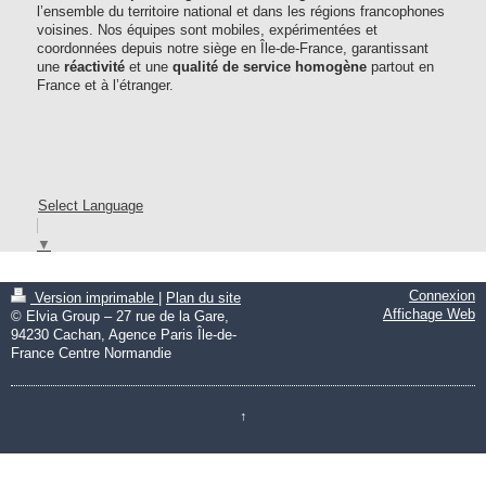
l’ensemble du territoire national et dans les régions francophones
voisines. Nos équipes sont mobiles, expérimentées et
coordonnées depuis notre siège en Île-de-France, garantissant
une
réactivité
et une
qualité de service homogène
partout en
France et à l’étranger.
Select Language
▼
Connexion
Version imprimable
|
Plan du site
Affichage Web
© Elvia Group – 27 rue de la Gare,
94230 Cachan, Agence Paris Île-de-
France Centre Normandie
↑