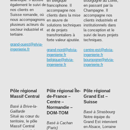
en Belgique
Bourgogne au Loiret,
également le suivi de
francophone. Il
en passant par la
nos clients en
accompagne nos
Champagne. Il
Suisse romande, où
clients dans la mise
accompagne nos
nous accompagnons
en œuvre de
clients industriels et
plusieurs acteurs du
solutions techniques
institutionnels dans
secteur industriel et
et de projets
la conception et le
tertiaire.
transfrontaliers à
suivi de leurs projets
forte valeur ajoutée.
techniques.
grand-ouest@elvia-
ingenierie.fr
grand-nord@elvia-
centre-est@elvia-
ingenierie.fr
ingenierie.fr
belgique@elvia-
bourgogne@elvia-
ingenierie.fr
ingenierie.fr
Pôle régional
Pôle régional Île-
Pôle régional
Massif Central
de-France –
Grand Est –
Centre –
Suisse
Basé à Brive-la-
Normandie –
Gaillarde
Basé à Strasbourg
DOM-TOM
Situé au cœur du
Notre équipe du
territoire, le pôle
Grand Est intervient
Basé à Cachan
Massif Central
en Alsace, Lorraine
(Paris)