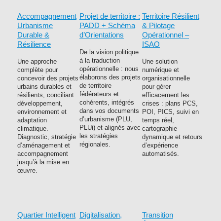
Accompagnement
Projet de territoire :
Territoire Résilient
Urbanisme
PADD + Schéma
& Pilotage
Durable &
d’Orientations
Opérationnel –
Résilience
ISAO
De la vision politique
à la traduction
Une approche
Une solution
opérationnelle : nous
complète pour
numérique et
élaborons des projets
concevoir des projets
organisationnelle
de territoire
urbains durables et
pour gérer
fédérateurs et
résilients, conciliant
efficacement les
cohérents, intégrés
développement,
crises : plans PCS,
dans vos documents
environnement et
POI, PICS, suivi en
d’urbanisme (PLU,
adaptation
temps réel,
PLUi) et alignés avec
climatique.
cartographie
les stratégies
Diagnostic, stratégie
dynamique et retours
régionales.
d’aménagement et
d’expérience
accompagnement
automatisés.
jusqu’à la mise en
œuvre.
Quartier Intelligent
Digitalisation,
Transition