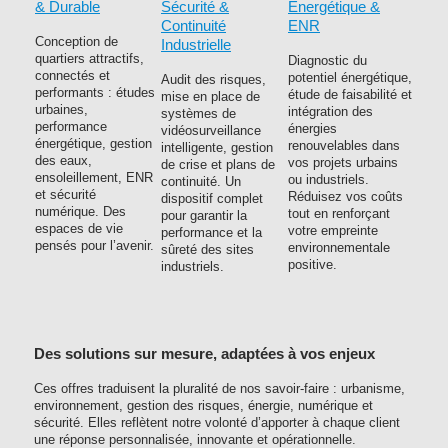
& Durable
Sécurité &
Énergétique &
Continuité
ENR
Conception de
Industrielle
quartiers attractifs,
Diagnostic du
connectés et
potentiel énergétique,
Audit des risques,
performants : études
étude de faisabilité et
mise en place de
urbaines,
intégration des
systèmes de
performance
énergies
vidéosurveillance
énergétique, gestion
renouvelables dans
intelligente, gestion
des eaux,
vos projets urbains
de crise et plans de
ensoleillement, ENR
ou industriels.
continuité. Un
et sécurité
Réduisez vos coûts
dispositif complet
numérique. Des
tout en renforçant
pour garantir la
espaces de vie
votre empreinte
performance et la
pensés pour l’avenir.
environnementale
sûreté des sites
positive.
industriels.
Des solutions sur mesure, adaptées à vos enjeux
Ces offres traduisent la pluralité de nos savoir-faire : urbanisme,
environnement, gestion des risques, énergie, numérique et
sécurité. Elles reflètent notre volonté d’apporter à chaque client
une réponse personnalisée, innovante et opérationnelle.