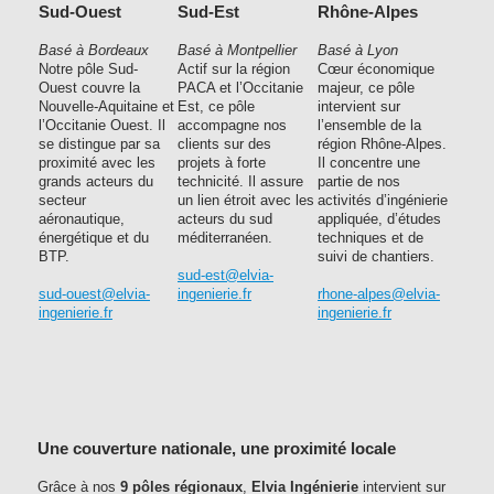
Sud-Ouest
Sud-Est
Rhône-Alpes
Basé à Bordeaux
Basé à Montpellier
Basé à Lyon
Notre pôle Sud-
Actif sur la région
Cœur économique
Ouest couvre la
PACA et l’Occitanie
majeur, ce pôle
Nouvelle-Aquitaine et
Est, ce pôle
intervient sur
l’Occitanie Ouest. Il
accompagne nos
l’ensemble de la
se distingue par sa
clients sur des
région Rhône-Alpes.
proximité avec les
projets à forte
Il concentre une
grands acteurs du
technicité. Il assure
partie de nos
secteur
un lien étroit avec les
activités d’ingénierie
aéronautique,
acteurs du sud
appliquée, d’études
énergétique et du
méditerranéen.
techniques et de
BTP.
suivi de chantiers.
sud-est@elvia-
sud-ouest@elvia-
ingenierie.fr
rhone-alpes@elvia-
ingenierie.fr
ingenierie.fr
Une couverture nationale, une proximité locale
Grâce à nos
9 pôles régionaux
,
Elvia Ingénierie
intervient sur