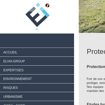
Protec
ACCUEIL
ELVIA GROUP
Protection
EXPERTISES
ENVIRONNEMENT
Fort de son e
protéger, rest
Nos équipes c
RISQUES
maintien des 
URBANISME
Etudes hy