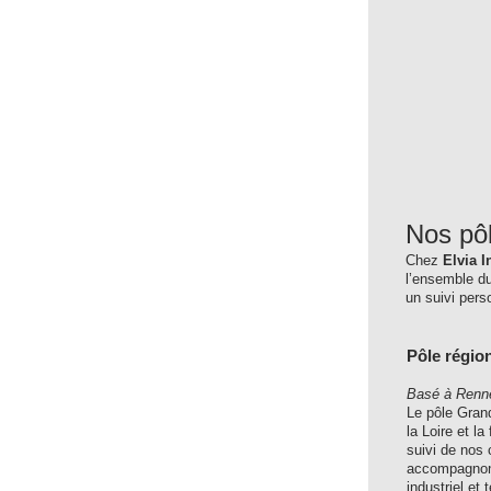
Nos pôl
Chez
Elvia I
l’ensemble du
un suivi pers
Pôle régio
Basé à Renn
Le pôle Gran
la Loire et l
suivi de nos
accompagnons
industriel et t