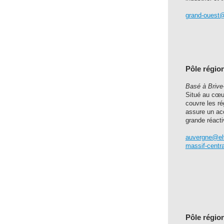
grand-ouest@e
Pôle régio
Basé à Brive-
Situé au cœur
couvre les ré
assure un ac
grande réacti
auvergne@elvi
massif-centra
Pôle régio