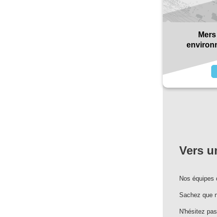
Mers 
environn
Vers un
Nos équipes 
Sachez que n
N'hésitez pa