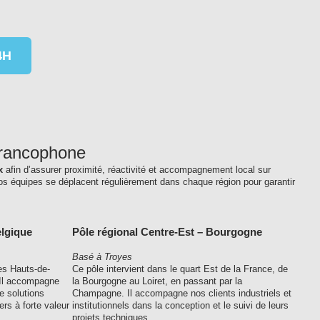
4H
francophone
x
afin d’assurer proximité, réactivité et accompagnement local sur
os équipes se déplacent régulièrement dans chaque région pour garantir
elgique
Pôle régional Centre-Est – Bourgogne
Basé à Troyes
es Hauts-de-
Ce pôle intervient dans le quart Est de la France, de
 Il accompagne
la Bourgogne au Loiret, en passant par la
e solutions
Champagne. Il accompagne nos clients industriels et
ers à forte valeur
institutionnels dans la conception et le suivi de leurs
projets techniques.