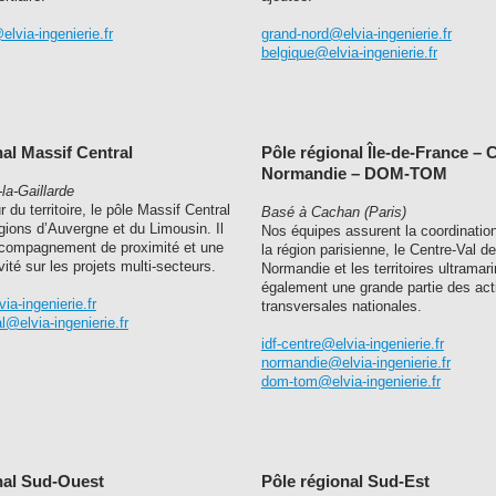
lvia-ingenierie.fr
grand-nord@elvia-ingenierie.fr
belgique@elvia-ingenierie.fr
nal Massif Central
Pôle régional Île-de-France – 
Normandie – DOM-TOM
la-Gaillarde
 du territoire, le pôle Massif Central
Basé à Cachan (Paris)
gions d’Auvergne et du Limousin. Il
Nos équipes assurent la coordination
compagnement de proximité et une
la région parisienne, le Centre-Val de
vité sur les projets multi-secteurs.
Normandie et les territoires ultramari
également une grande partie des act
a-ingenierie.fr
transversales nationales.
l@elvia-ingenierie.fr
idf-centre@elvia-ingenierie.fr
normandie@elvia-ingenierie.fr
dom-tom@elvia-ingenierie.fr
nal Sud-Ouest
Pôle régional Sud-Est