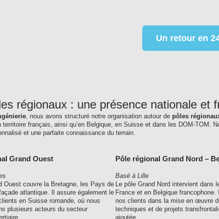
Un retour en 2
es régionaux : une présence nationale et 
ngénierie
, nous avons structuré notre organisation autour de
pôles régionau
 territoire français, ainsi qu’en Belgique, en Suisse et dans les DOM-TOM. N
onnalisé et une parfaite connaissance du terrain.
nal Grand Ouest
Pôle régional Grand Nord – B
es
Basé à Lille
d Ouest couvre la Bretagne, les Pays de
Le pôle Grand Nord intervient dans l
a façade atlantique. Il assure également le
France et en Belgique francophone.
 clients en Suisse romande, où nous
nos clients dans la mise en œuvre d
 plusieurs acteurs du secteur
techniques et de projets transfrontali
ertiaire.
ajoutée.