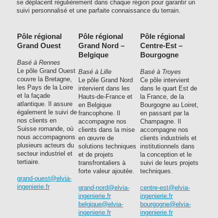
se déplacent régulièrement dans chaque région pour garantir un
suivi personnalisé et une parfaite connaissance du terrain.
Pôle régional
Pôle régional
Pôle régional
Grand Ouest
Grand Nord –
Centre-Est –
Belgique
Bourgogne
Basé à Rennes
Le pôle Grand Ouest
Basé à Lille
Basé à Troyes
couvre la Bretagne,
Le pôle Grand Nord
Ce pôle intervient
les Pays de la Loire
intervient dans les
dans le quart Est de
et la façade
Hauts-de-France et
la France, de la
atlantique. Il assure
en Belgique
Bourgogne au Loiret,
également le suivi de
francophone. Il
en passant par la
nos clients en
accompagne nos
Champagne. Il
Suisse romande, où
clients dans la mise
accompagne nos
nous accompagnons
en œuvre de
clients industriels et
plusieurs acteurs du
solutions techniques
institutionnels dans
secteur industriel et
et de projets
la conception et le
tertiaire.
transfrontaliers à
suivi de leurs projets
forte valeur ajoutée.
techniques.
grand-ouest@elvia-
ingenierie.fr
grand-nord@elvia-
centre-est@elvia-
ingenierie.fr
ingenierie.fr
belgique@elvia-
bourgogne@elvia-
ingenierie.fr
ingenierie.fr