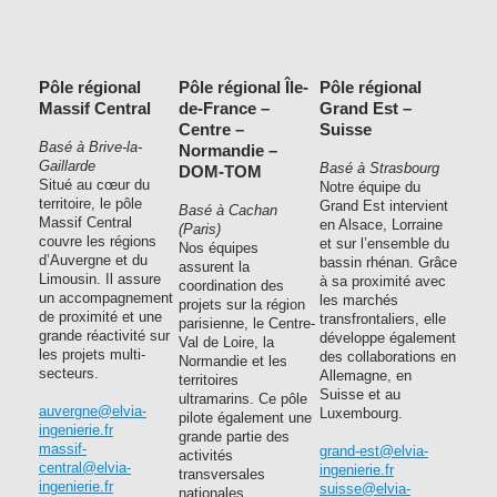
Pôle régional
Pôle régional Île-
Pôle régional
Massif Central
de-France –
Grand Est –
Centre –
Suisse
Basé à Brive-la-
Normandie –
Gaillarde
Basé à Strasbourg
DOM-TOM
Situé au cœur du
Notre équipe du
territoire, le pôle
Grand Est intervient
Basé à Cachan
Massif Central
en Alsace, Lorraine
(Paris)
couvre les régions
et sur l’ensemble du
Nos équipes
d’Auvergne et du
bassin rhénan. Grâce
assurent la
Limousin. Il assure
à sa proximité avec
coordination des
un accompagnement
les marchés
projets sur la région
de proximité et une
transfrontaliers, elle
parisienne, le Centre-
grande réactivité sur
développe également
Val de Loire, la
les projets multi-
des collaborations en
Normandie et les
secteurs.
Allemagne, en
territoires
Suisse et au
ultramarins. Ce pôle
auvergne@elvia-
Luxembourg.
pilote également une
ingenierie.fr
grande partie des
massif-
grand-est@elvia-
activités
central@elvia-
ingenierie.fr
transversales
ingenierie.fr
suisse@elvia-
nationales.