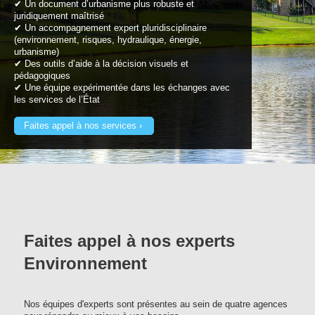
✔ Un document d’urbanisme plus robuste et
juridiquement maîtrisé
✔ Un accompagnement expert pluridisciplinaire
(environnement, risques, hydraulique, énergie,
urbanisme)
✔ Des outils d’aide à la décision visuels et
pédagogiques
✔ Une équipe expérimentée dans les échanges avec
les services de l’État
Faites appel à nos services
Faites appel à nos experts
Environnement
Nos équipes d'experts sont présentes au sein de quatre agences