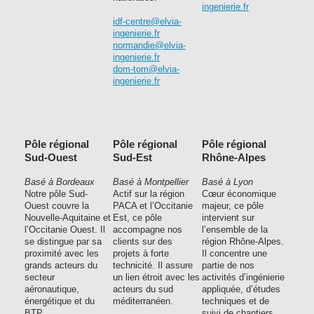
ingenierie.fr
idf-centre@elvia-
ingenierie.fr
normandie@elvia-
ingenierie.fr
dom-tom@elvia-
ingenierie.fr
Pôle régional
Pôle régional
Pôle régional
Sud-Ouest
Sud-Est
Rhône-Alpes
Basé à Bordeaux
Basé à Montpellier
Basé à Lyon
Notre pôle Sud-
Actif sur la région
Cœur économique
Ouest couvre la
PACA et l’Occitanie
majeur, ce pôle
Nouvelle-Aquitaine et
Est, ce pôle
intervient sur
l’Occitanie Ouest. Il
accompagne nos
l’ensemble de la
se distingue par sa
clients sur des
région Rhône-Alpes.
proximité avec les
projets à forte
Il concentre une
grands acteurs du
technicité. Il assure
partie de nos
secteur
un lien étroit avec les
activités d’ingénierie
aéronautique,
acteurs du sud
appliquée, d’études
énergétique et du
méditerranéen.
techniques et de
BTP.
suivi de chantiers.