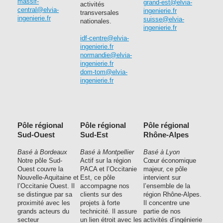
massif-
grand-est@elvia-
activités
central@elvia-
ingenierie.fr
transversales
ingenierie.fr
suisse@elvia-
nationales.
ingenierie.fr
idf-centre@elvia-
ingenierie.fr
normandie@elvia-
ingenierie.fr
dom-tom@elvia-
ingenierie.fr
Pôle régional
Pôle régional
Pôle régional
Sud-Ouest
Sud-Est
Rhône-Alpes
Basé à Bordeaux
Basé à Montpellier
Basé à Lyon
Notre pôle Sud-
Actif sur la région
Cœur économique
Ouest couvre la
PACA et l’Occitanie
majeur, ce pôle
Nouvelle-Aquitaine et
Est, ce pôle
intervient sur
l’Occitanie Ouest. Il
accompagne nos
l’ensemble de la
se distingue par sa
clients sur des
région Rhône-Alpes.
proximité avec les
projets à forte
Il concentre une
grands acteurs du
technicité. Il assure
partie de nos
secteur
un lien étroit avec les
activités d’ingénierie