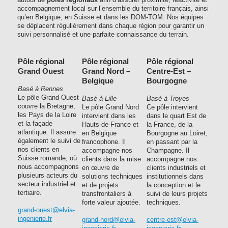
accompagnement local sur l’ensemble du territoire français, ainsi
qu’en Belgique, en Suisse et dans les DOM-TOM. Nos équipes
se déplacent régulièrement dans chaque région pour garantir un
suivi personnalisé et une parfaite connaissance du terrain.
Pôle régional
Pôle régional
Pôle régional
Grand Ouest
Grand Nord –
Centre-Est –
Belgique
Bourgogne
Basé à Rennes
Le pôle Grand Ouest
Basé à Lille
Basé à Troyes
couvre la Bretagne,
Le pôle Grand Nord
Ce pôle intervient
les Pays de la Loire
intervient dans les
dans le quart Est de
et la façade
Hauts-de-France et
la France, de la
atlantique. Il assure
en Belgique
Bourgogne au Loiret,
également le suivi de
francophone. Il
en passant par la
nos clients en
accompagne nos
Champagne. Il
Suisse romande, où
clients dans la mise
accompagne nos
nous accompagnons
en œuvre de
clients industriels et
plusieurs acteurs du
solutions techniques
institutionnels dans
secteur industriel et
et de projets
la conception et le
tertiaire.
transfrontaliers à
suivi de leurs projets
forte valeur ajoutée.
techniques.
grand-ouest@elvia-
ingenierie.fr
grand-nord@elvia-
centre-est@elvia-