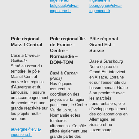
ingenierie.fr
ingenierie.fr
belgique@elvia-
bourgogne@elvia-
ingenierie.fr
ingenierie.fr
Pôle régional
Pôle régional Île-
Pôle régional
Massif Central
de-France –
Grand Est –
Centre –
Suisse
Basé à Brive-la-
Normandie –
Gaillarde
Basé à Strasbourg
DOM-TOM
Situé au cœur du
Notre équipe du
territoire, le pôle
Grand Est intervient
Basé à Cachan
Massif Central
en Alsace, Lorraine
(Paris)
couvre les régions
et sur l’ensemble du
Nos équipes
d’Auvergne et du
bassin rhénan. Grâce
assurent la
Limousin. Il assure
à sa proximité avec
coordination des
un accompagnement
les marchés
projets sur la région
de proximité et une
transfrontaliers, elle
parisienne, le Centre-
grande réactivité sur
développe également
Val de Loire, la
les projets multi-
des collaborations en
Normandie et les
secteurs.
Allemagne, en
territoires
Suisse et au
ultramarins. Ce pôle
auvergne@elvia-
Luxembourg.
pilote également une
ingenierie.fr
grande partie des