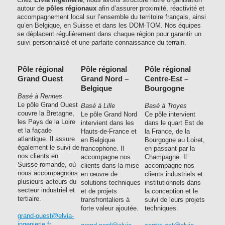
Chez
Elvia Ingénierie
, nous avons structuré notre organisation
autour de
pôles régionaux
afin d’assurer proximité, réactivité et
accompagnement local sur l’ensemble du territoire français, ainsi
qu’en Belgique, en Suisse et dans les DOM-TOM. Nos équipes
se déplacent régulièrement dans chaque région pour garantir un
suivi personnalisé et une parfaite connaissance du terrain.
Pôle régional
Pôle régional
Pôle régional
Grand Ouest
Grand Nord –
Centre-Est –
Belgique
Bourgogne
Basé à Rennes
Le pôle Grand Ouest
Basé à Lille
Basé à Troyes
couvre la Bretagne,
Le pôle Grand Nord
Ce pôle intervient
les Pays de la Loire
intervient dans les
dans le quart Est de
et la façade
Hauts-de-France et
la France, de la
atlantique. Il assure
en Belgique
Bourgogne au Loiret,
également le suivi de
francophone. Il
en passant par la
nos clients en
accompagne nos
Champagne. Il
Suisse romande, où
clients dans la mise
accompagne nos
nous accompagnons
en œuvre de
clients industriels et
plusieurs acteurs du
solutions techniques
institutionnels dans
secteur industriel et
et de projets
la conception et le
tertiaire.
transfrontaliers à
suivi de leurs projets
forte valeur ajoutée.
techniques.
grand-ouest@elvia-
ingenierie.fr