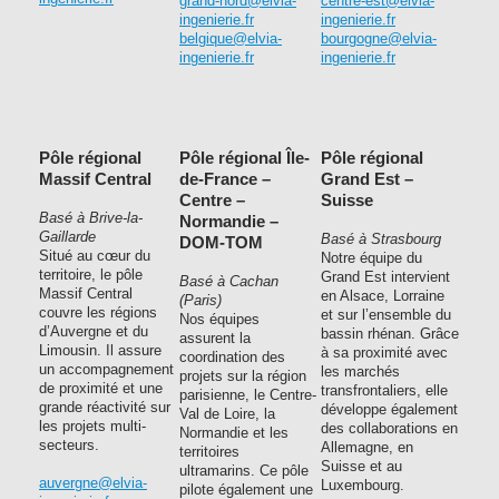
grand-nord@elvia-
centre-est@elvia-
ingenierie.fr
ingenierie.fr
belgique@elvia-
bourgogne@elvia-
ingenierie.fr
ingenierie.fr
Pôle régional
Pôle régional Île-
Pôle régional
Massif Central
de-France –
Grand Est –
Centre –
Suisse
Basé à Brive-la-
Normandie –
Gaillarde
Basé à Strasbourg
DOM-TOM
Situé au cœur du
Notre équipe du
territoire, le pôle
Grand Est intervient
Basé à Cachan
Massif Central
en Alsace, Lorraine
(Paris)
couvre les régions
et sur l’ensemble du
Nos équipes
d’Auvergne et du
bassin rhénan. Grâce
assurent la
Limousin. Il assure
à sa proximité avec
coordination des
un accompagnement
les marchés
projets sur la région
de proximité et une
transfrontaliers, elle
parisienne, le Centre-
grande réactivité sur
développe également
Val de Loire, la
les projets multi-
des collaborations en
Normandie et les
secteurs.
Allemagne, en
territoires
Suisse et au
ultramarins. Ce pôle
auvergne@elvia-
Luxembourg.
pilote également une