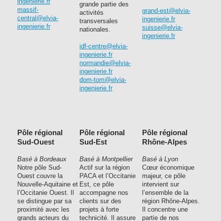
ingenierie.fr
grande partie des
massif-
grand-est@elvia-
activités
central@elvia-
ingenierie.fr
transversales
ingenierie.fr
suisse@elvia-
nationales.
ingenierie.fr
idf-centre@elvia-
ingenierie.fr
normandie@elvia-
ingenierie.fr
dom-tom@elvia-
ingenierie.fr
Pôle régional
Pôle régional
Pôle régional
Sud-Ouest
Sud-Est
Rhône-Alpes
Basé à Bordeaux
Basé à Montpellier
Basé à Lyon
Notre pôle Sud-
Actif sur la région
Cœur économique
Ouest couvre la
PACA et l’Occitanie
majeur, ce pôle
Nouvelle-Aquitaine et
Est, ce pôle
intervient sur
l’Occitanie Ouest. Il
accompagne nos
l’ensemble de la
se distingue par sa
clients sur des
région Rhône-Alpes.
proximité avec les
projets à forte
Il concentre une
grands acteurs du
technicité. Il assure
partie de nos