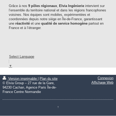
Grâce à nos
9 pôles régionaux
,
Elvia Ingénierie
intervient sur
l’ensemble du territoire national et dans les régions francophones
voisines. Nos équipes sont mobiles, expérimentées et
coordonnées depuis notre siège en Île-de-France, garantissant
une
réactivité
et une
qualité de service homogène
partout en
France et à l’étranger.
Select Language
▼
Connexion
Version imprimable
|
Plan du site
Affichage Web
© Elvia Group – 27 rue de la Gare,
94230 Cachan, Agence Paris Île-de-
France Centre Normandie
↑