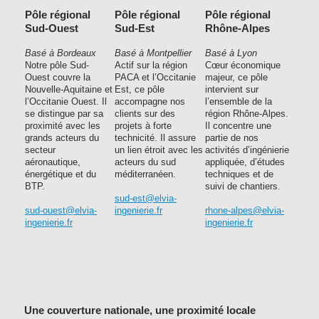
Pôle régional
Pôle régional
Pôle régional
Sud-Ouest
Sud-Est
Rhône-Alpes
Basé à Bordeaux
Basé à Montpellier
Basé à Lyon
Notre pôle Sud-
Actif sur la région
Cœur économique
Ouest couvre la
PACA et l’Occitanie
majeur, ce pôle
Nouvelle-Aquitaine et
Est, ce pôle
intervient sur
l’Occitanie Ouest. Il
accompagne nos
l’ensemble de la
se distingue par sa
clients sur des
région Rhône-Alpes.
proximité avec les
projets à forte
Il concentre une
grands acteurs du
technicité. Il assure
partie de nos
secteur
un lien étroit avec les
activités d’ingénierie
aéronautique,
acteurs du sud
appliquée, d’études
énergétique et du
méditerranéen.
techniques et de
BTP.
suivi de chantiers.
sud-est@elvia-
sud-ouest@elvia-
ingenierie.fr
rhone-alpes@elvia-
ingenierie.fr
ingenierie.fr
Une couverture nationale, une proximité locale