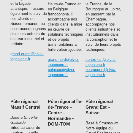
et la façade
Hauts-de-France et
la France, de la
atlantique. Il assure
en Belgique
Bourgogne au Loiret,
également le suivi de
francophone. Il
en passant par la
nos clients en
accompagne nos
Champagne. Il
Suisse romande, où
clients dans la mise
accompagne nos
nous accompagnons
en œuvre de
clients industriels et
plusieurs acteurs du
solutions techniques
institutionnels dans
secteur industriel et
et de projets
la conception et le
tertiaire.
transfrontaliers à
suivi de leurs projets
forte valeur ajoutée.
techniques.
grand-ouest@elvia-
ingenierie.fr
grand-nord@elvia-
centre-est@elvia-
ingenierie.fr
ingenierie.fr
belgique@elvia-
bourgogne@elvia-
ingenierie.fr
ingenierie.fr
Pôle régional
Pôle régional Île-
Pôle régional
Massif Central
de-France –
Grand Est –
Centre –
Suisse
Basé à Brive-la-
Normandie –
Gaillarde
Basé à Strasbourg
DOM-TOM
Situé au cœur du
Notre équipe du
territoire, le pôle