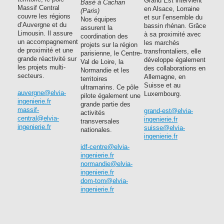
Grand Est intervient
Basé à Cachan
Massif Central
en Alsace, Lorraine
(Paris)
couvre les régions
et sur l’ensemble du
Nos équipes
d’Auvergne et du
bassin rhénan. Grâce
assurent la
Limousin. Il assure
à sa proximité avec
coordination des
un accompagnement
les marchés
projets sur la région
de proximité et une
transfrontaliers, elle
parisienne, le Centre-
grande réactivité sur
développe également
Val de Loire, la
les projets multi-
des collaborations en
Normandie et les
secteurs.
Allemagne, en
territoires
Suisse et au
ultramarins. Ce pôle
auvergne@elvia-
Luxembourg.
pilote également une
ingenierie.fr
grande partie des
massif-
grand-est@elvia-
activités
central@elvia-
ingenierie.fr
transversales
ingenierie.fr
suisse@elvia-
nationales.
ingenierie.fr
idf-centre@elvia-
ingenierie.fr
normandie@elvia-
ingenierie.fr
dom-tom@elvia-
ingenierie.fr