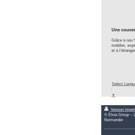
Une couvert
Grâce à nos
mobiles, expé
et à l’étranger
Select Lang
▼
Version impr
© Elvia Group – 
Normandie