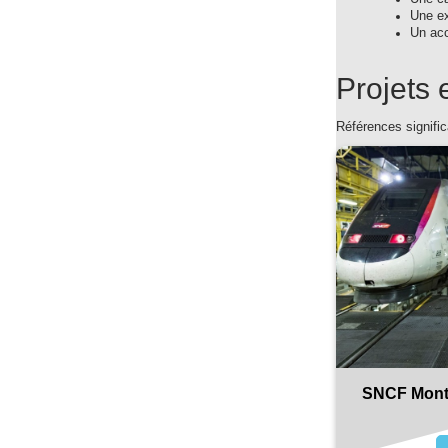
Une ex
Un acc
Projets
Références signifi
SNCF Montr