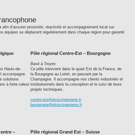
francophone
x
afin d’assurer proximité, réactivité et accompagnement local sur
os équipes se déplacent régulièrement dans chaque région pour garantir
elgique
Pôle régional Centre-Est – Bourgogne
Basé à Troyes
es Hauts-de-
Ce pôle intervient dans le quart Est de la France, de
 Il accompagne
la Bourgogne au Loiret, en passant par la
e solutions
Champagne. Il accompagne nos clients industriels et
ers à forte valeur
institutionnels dans la conception et le suivi de leurs
projets techniques.
centre-est@elvia-ingenierie.fr
bourgogne@elvia-ingenierie.fr
Centre –
Pôle régional Grand Est – Suisse