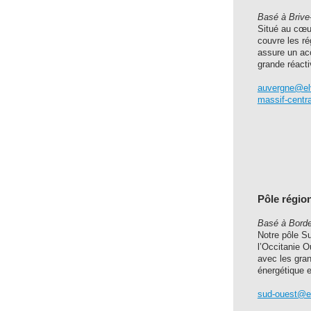
Basé à Brive-
Situé au cœur
couvre les ré
assure un ac
grande réacti
auvergne@elvi
massif-centra
Pôle régio
Basé à Bord
Notre pôle S
l’Occitanie O
avec les gra
énergétique 
sud-ouest@elv