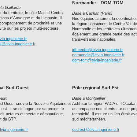
Normandie – DOM-TOM
la-Gaillarde
 du territoire, le pôle Massif Central
Basé à Cachan (Paris)
gions d’Auvergne et du Limousin. Il
Nos équipes assurent la coordination
compagnement de proximité et une
la région parisienne, le Centre-Val de
vité sur les projets multi-secteurs.
Normandie et les territoires ultramari
également une grande partie des act
a-ingenierie.fr
transversales nationales.
l@elvia-ingenierie.fr
idf-centre@elvia-ingenierie.fr
normandie@elvia-ingenierie.fr
dom-tom@elvia-ingenierie.fr
nal Sud-Ouest
Pôle régional Sud-Est
eaux
Basé à Montpellier
ud-Ouest couvre la Nouvelle-Aquitaine et
Actif sur la région PACA et l’Occitan
uest. Il se distingue par sa proximité
accompagne nos clients sur des proj
nds acteurs du secteur aéronautique,
technicité. Il assure un lien étroit a
et du BTP.
sud méditerranéen.
ia-ingenierie.fr
sud-est@elvia-ingenierie.fr