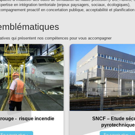
pertise en intégration territoriale (enjeux paysagers, sociaux, écologiques),
ompagnement proactif en concertation publique, acceptabilité et planificatio
 emblématiques
catives qui présentent nos compétences pour vous accompagner
ouge - risque incendie
SNCF – Etude sécu
pyrotechnique
En savoir plus
En savoir plus