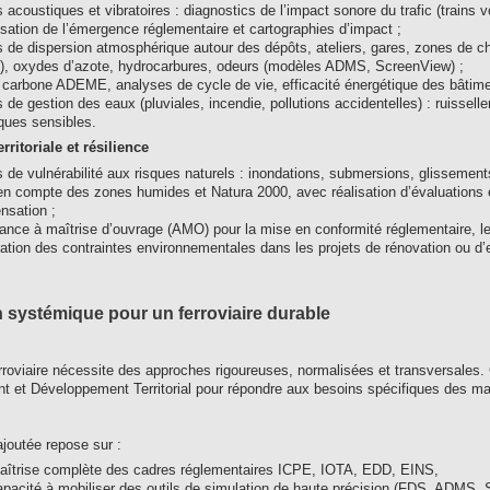
 acoustiques et vibratoires : diagnostics de l’impact sonore du trafic (train
sation de l’émergence réglementaire et cartographies d’impact ;
 de dispersion atmosphérique autour des dépôts, ateliers, gares, zones de 
, oxydes d’azote, hydrocarbures, odeurs (modèles ADMS, ScreenView) ;
 carbone ADEME, analyses de cycle de vie, efficacité énergétique des bâtiment
 de gestion des eaux (pluviales, incendie, pollutions accidentelles) : ruissell
ques sensibles.
erritoriale et résilience
 de vulnérabilité aux risques naturels : inondations, submersions, glissement
en compte des zones humides et Natura 2000, avec réalisation d’évaluations 
sation ;
ance à maîtrise d’ouvrage (AMO) pour la mise en conformité réglementaire, l
gration des contraintes environnementales dans les projets de rénovation ou d’e
 systémique pour un ferroviaire durable
rroviaire nécessite des approches rigoureuses, normalisées et transversales. 
 et Développement Territorial pour répondre aux besoins spécifiques des maît
ajoutée repose sur :
îtrise complète des cadres réglementaires ICPE, IOTA, EDD, EINS,
pacité à mobiliser des outils de simulation de haute précision (FDS, AD