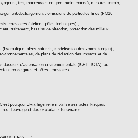
s voyageurs, fret, manœuvres en gare, maintenance), mesures terrain,
chargement/déchargement : émissions de particules fines (PM10,
s ferroviaires (ateliers, pôles techniques) ;
ement, traitement, bassins de rétention, protection des milieux
s (hydraulique, aléas naturels, modélisation des zones à enjeu) ;
environnementales, de plans de réduction des impacts et de
es dossiers d’autorisation environnementale (ICPE, IOTA), ou
xtension de gares et pôles ferroviaires.
C’est pourquoi Elvia Ingénierie mobilise ses pôles Risques,
res d’ouvrage et des exploitants ferroviaires.
MS, SWMM, CFAST…),