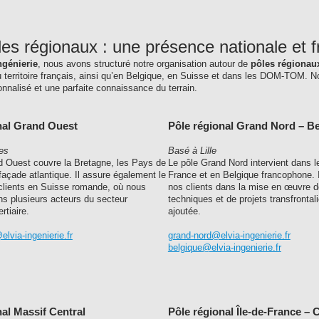
es régionaux : une présence nationale et 
ngénierie
, nous avons structuré notre organisation autour de
pôles régionau
 territoire français, ainsi qu’en Belgique, en Suisse et dans les DOM-TOM. N
onnalisé et une parfaite connaissance du terrain.
nal Grand Ouest
Pôle régional Grand Nord – B
es
Basé à Lille
d Ouest couvre la Bretagne, les Pays de
Le pôle Grand Nord intervient dans l
a façade atlantique. Il assure également le
France et en Belgique francophone.
 clients en Suisse romande, où nous
nos clients dans la mise en œuvre d
 plusieurs acteurs du secteur
techniques et de projets transfrontali
ertiaire.
ajoutée.
lvia-ingenierie.fr
grand-nord@elvia-ingenierie.fr
belgique@elvia-ingenierie.fr
nal Massif Central
Pôle régional Île-de-France – 