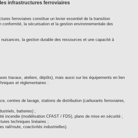
es infrastructures ferroviaires
es ferroviaires constitue un levier essentiel de la transition
n conformité, la sécurisation et la gestion environnementale des
s nuisances, la gestion durable des ressources et une capacité à
 bases travaux, ateliers, dépôts), mais aussi sur les équipements en lien
hniques et réglementaires :
e, centres de lavage, stations de distribution (carburants ferroviaires,
triels, batteries) ;
té incendie (modélisation CFAST / FDS), plans de mise en sécurité ;
tures techniques linéaires ;
rail/route, coactivités industrielles).