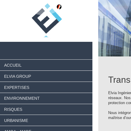
ACCUEIL
ELVIA GROUP
Transp
EXPERTISES
Elvia Ingénier
réseaux. Nos 
ENVIRONNEMENT
protection co
RISQUES
Nous intégron
maîtrise d’ou
URBANISME