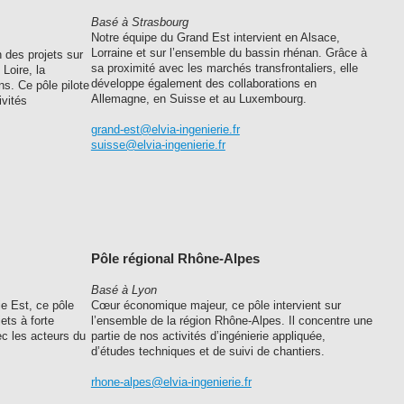
Basé à Strasbourg
Notre équipe du Grand Est intervient en Alsace,
Lorraine et sur l’ensemble du bassin rhénan. Grâce à
 des projets sur
sa proximité avec les marchés transfrontaliers, elle
 Loire, la
développe également des collaborations en
ns. Ce pôle pilote
Allemagne, en Suisse et au Luxembourg.
ivités
grand-est@elvia-ingenierie.fr
suisse@elvia-ingenierie.fr
Pôle régional Rhône-Alpes
Basé à Lyon
ie Est, ce pôle
Cœur économique majeur, ce pôle intervient sur
ets à forte
l’ensemble de la région Rhône-Alpes. Il concentre une
vec les acteurs du
partie de nos activités d’ingénierie appliquée,
d’études techniques et de suivi de chantiers.
rhone-alpes@elvia-ingenierie.fr