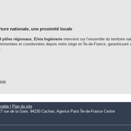
ure nationale, une proximité locale
9 pôles régionaux
,
Elvia Ingénierie
intervient sur l’ensemble du territoire 
rimentées et coordonnées depuis notre siège en Île-de-France, garantissant
.
uage
imable
|
Plan du site
27 rue de la Gare, 94230 Cachan, Agence Paris Île-de-France Centre