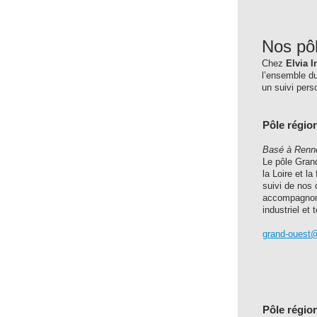
Nos pôl
Chez
Elvia I
l’ensemble du
un suivi pers
Pôle régio
Basé à Renn
Le pôle Gran
la Loire et l
suivi de nos
accompagnons
industriel et t
grand-ouest@e
Pôle régio