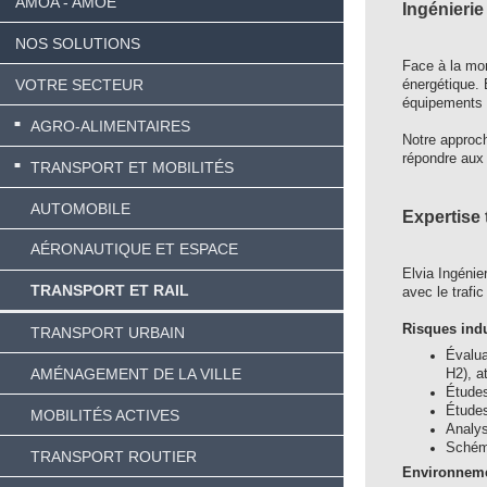
AMOA - AMOE
Ingénierie
NOS SOLUTIONS
Face à la mon
VOTRE SECTEUR
énergétique. 
équipements et
AGRO-ALIMENTAIRES
Notre approch
répondre aux 
TRANSPORT ET MOBILITÉS
AUTOMOBILE
Expertise 
AÉRONAUTIQUE ET ESPACE
Elvia Ingénie
TRANSPORT ET RAIL
avec le trafi
Risques indu
TRANSPORT URBAIN
Évalua
AMÉNAGEMENT DE LA VILLE
H2), a
Études
Études
MOBILITÉS ACTIVES
Analys
Schéma
TRANSPORT ROUTIER
Environneme