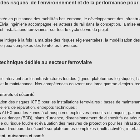
 des risques, de l’environnement et de la performance pour l
tée en puissance des mobilités bas carbone, le développement des infrastructur
Elvia Ingénierie accompagne les acteurs du rail dans la conception, la mise e
 installations ferroviaires, sur tout le cycle de vie du projet.
e intègre à la fois la maîtrise des risques réglementaires, la modélisation de
enjeux complexes des territoires traversés.
technique dédiée au secteur ferroviaire
rie intervient sur les infrastructures lourdes (lignes, plateformes logistiques,
c et la maintenance. Nos compétences couvrent une large gamme d’enjeux tec
striels et sécurité
tion des risques ICPE pour les installations ferroviaires : bases de maintenanc
teliers de réparation, entrepôts techniques ;
 ATEX pour les zones à atmosphères explosives (produits chimiques, gaz indus
 de danger (EDD), plans d’urgence, dimensionnement de dispositifs de sécuri
e du risque foudre et évaluation des mesures de protection pour les infrastruc
s directeurs de sécurité sur plateformes complexes (multi-activités, interfaces 
nt, nuisances et santé