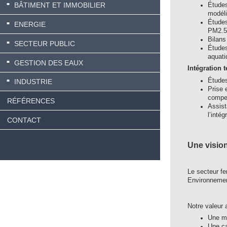
BÂTIMENT ET IMMOBILIER
Études
modéli
Études
ENERGIE
PM2.5)
Bilans
SECTEUR PUBLIC
Études
aquati
GESTION DES EAUX
Intégration t
Études
INDUSTRIE
Prise 
compen
RÉFÉRENCES
Assist
l’inté
CONTACT
Une vision
Le secteur fe
Environnement
Notre valeur 
Une ma
Une ca