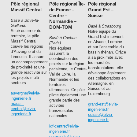
Pôle régional
Pôle régional Île-
Pôle régional
Massif Central
de-France –
Grand Est –
Centre –
Suisse
Basé à Brive-la-
Normandie –
Gaillarde
Basé à Strasbourg
DOM-TOM
Situé au cœur du
Notre équipe du
territoire, le pôle
Grand Est intervient
Basé à Cachan
Massif Central
en Alsace, Lorraine
(Paris)
couvre les régions
et sur l’ensemble du
Nos équipes
d’Auvergne et du
bassin rhénan. Grâce
assurent la
Limousin. Il assure
à sa proximité avec
coordination des
un accompagnement
les marchés
projets sur la région
de proximité et une
transfrontaliers, elle
parisienne, le Centre-
grande réactivité sur
développe également
Val de Loire, la
les projets multi-
des collaborations en
Normandie et les
secteurs.
Allemagne, en
territoires
Suisse et au
ultramarins. Ce pôle
auvergne@elvia-
Luxembourg.
pilote également une
ingenierie.fr
grande partie des
massif-
grand-est@elvia-
activités
central@elvia-
ingenierie.fr
transversales
ingenierie.fr
suisse@elvia-
nationales.
ingenierie.fr
idf-centre@elvia-
ingenierie.fr
normandie@elvia-