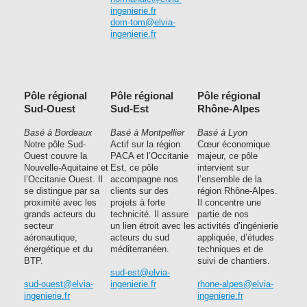
ingenierie.fr
dom-tom@elvia-
ingenierie.fr
Pôle régional
Pôle régional
Pôle régional
Sud-Ouest
Sud-Est
Rhône-Alpes
Basé à Bordeaux
Basé à Montpellier
Basé à Lyon
Notre pôle Sud-
Actif sur la région
Cœur économique
Ouest couvre la
PACA et l’Occitanie
majeur, ce pôle
Nouvelle-Aquitaine et
Est, ce pôle
intervient sur
l’Occitanie Ouest. Il
accompagne nos
l’ensemble de la
se distingue par sa
clients sur des
région Rhône-Alpes.
proximité avec les
projets à forte
Il concentre une
grands acteurs du
technicité. Il assure
partie de nos
secteur
un lien étroit avec les
activités d’ingénierie
aéronautique,
acteurs du sud
appliquée, d’études
énergétique et du
méditerranéen.
techniques et de
BTP.
suivi de chantiers.
sud-est@elvia-
sud-ouest@elvia-
ingenierie.fr
rhone-alpes@elvia-
ingenierie.fr
ingenierie.fr