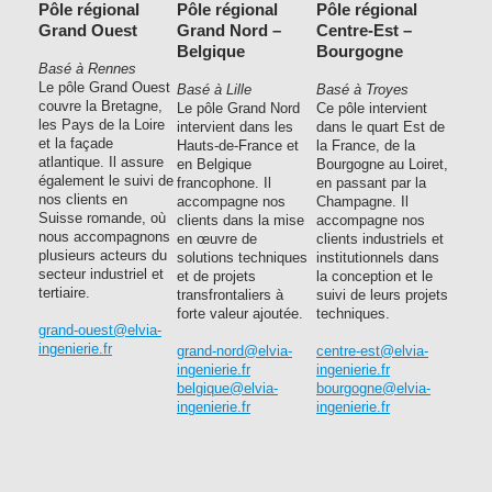
Pôle régional
Pôle régional
Pôle régional
Grand Ouest
Grand Nord –
Centre-Est –
Belgique
Bourgogne
Basé à Rennes
Le pôle Grand Ouest
Basé à Lille
Basé à Troyes
couvre la Bretagne,
Le pôle Grand Nord
Ce pôle intervient
les Pays de la Loire
intervient dans les
dans le quart Est de
et la façade
Hauts-de-France et
la France, de la
atlantique. Il assure
en Belgique
Bourgogne au Loiret,
également le suivi de
francophone. Il
en passant par la
nos clients en
accompagne nos
Champagne. Il
Suisse romande, où
clients dans la mise
accompagne nos
nous accompagnons
en œuvre de
clients industriels et
plusieurs acteurs du
solutions techniques
institutionnels dans
secteur industriel et
et de projets
la conception et le
tertiaire.
transfrontaliers à
suivi de leurs projets
forte valeur ajoutée.
techniques.
grand-ouest@elvia-
ingenierie.fr
grand-nord@elvia-
centre-est@elvia-
ingenierie.fr
ingenierie.fr
belgique@elvia-
bourgogne@elvia-
ingenierie.fr
ingenierie.fr