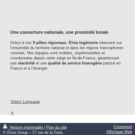
Une couverture nationale, une proximité locale
Grâce à nos
9 pôles régionaux
,
Elvia Ingénierie
intervient sur
l’ensemble du territoire national et dans les régions francophones
voisines. Nos équipes sont mobiles, expérimentées et
coordonnées depuis notre siège en Île-de-France, garantissant
une
réactivité
et une
qualité de service homogène
partout en
France et à l’étranger.
Select Language
▼
Connexion
Version imprimable
|
Plan du site
Affichage Web
© Elvia Group – 27 rue de la Gare,