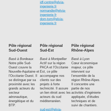
idf-centre@elvia-
ingenierie.fr
normandie@elvia-
ingenierie.fr
dom-tom@elvia-
ingenierie.fr
Pôle régional
Pôle régional
Pôle régional
Sud-Ouest
Sud-Est
Rhône-Alpes
Basé à Bordeaux
Basé à Montpellier
Basé à Lyon
Notre pôle Sud-
Actif sur la région
Cœur économique
Ouest couvre la
PACA et l’Occitanie
majeur, ce pôle
Nouvelle-Aquitaine et
Est, ce pôle
intervient sur
l’Occitanie Ouest. Il
accompagne nos
l’ensemble de la
se distingue par sa
clients sur des
région Rhône-Alpes.
proximité avec les
projets à forte
Il concentre une
grands acteurs du
technicité. Il assure
partie de nos
secteur
un lien étroit avec les
activités d’ingénierie
aéronautique,
acteurs du sud
appliquée, d’études
énergétique et du
méditerranéen.
techniques et de
BTP.
suivi de chantiers.
sud-est@elvia-