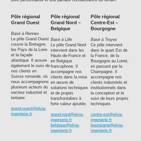
Pôle régional
Pôle régional
Pôle régional
Grand Ouest
Grand Nord –
Centre-Est –
Belgique
Bourgogne
Basé à Rennes
Le pôle Grand Ouest
Basé à Lille
Basé à Troyes
couvre la Bretagne,
Le pôle Grand Nord
Ce pôle intervient
les Pays de la Loire
intervient dans les
dans le quart Est de
et la façade
Hauts-de-France et
la France, de la
atlantique. Il assure
en Belgique
Bourgogne au Loiret,
également le suivi de
francophone. Il
en passant par la
nos clients en
accompagne nos
Champagne. Il
Suisse romande, où
clients dans la mise
accompagne nos
nous accompagnons
en œuvre de
clients industriels et
plusieurs acteurs du
solutions techniques
institutionnels dans
secteur industriel et
et de projets
la conception et le
tertiaire.
transfrontaliers à
suivi de leurs projets
forte valeur ajoutée.
techniques.
grand-ouest@elvia-
ingenierie.fr
grand-nord@elvia-
centre-est@elvia-
ingenierie.fr
ingenierie.fr
belgique@elvia-
bourgogne@elvia-
ingenierie.fr
ingenierie.fr