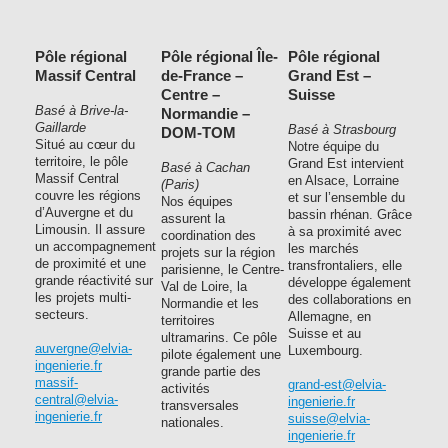
Pôle régional
Pôle régional Île-
Pôle régional
Massif Central
de-France –
Grand Est –
Centre –
Suisse
Basé à Brive-la-
Normandie –
Gaillarde
Basé à Strasbourg
DOM-TOM
Situé au cœur du
Notre équipe du
territoire, le pôle
Grand Est intervient
Basé à Cachan
Massif Central
en Alsace, Lorraine
(Paris)
couvre les régions
et sur l’ensemble du
Nos équipes
d’Auvergne et du
bassin rhénan. Grâce
assurent la
Limousin. Il assure
à sa proximité avec
coordination des
un accompagnement
les marchés
projets sur la région
de proximité et une
transfrontaliers, elle
parisienne, le Centre-
grande réactivité sur
développe également
Val de Loire, la
les projets multi-
des collaborations en
Normandie et les
secteurs.
Allemagne, en
territoires
Suisse et au
ultramarins. Ce pôle
auvergne@elvia-
Luxembourg.
pilote également une
ingenierie.fr
grande partie des
massif-
grand-est@elvia-
activités
central@elvia-
ingenierie.fr
transversales
ingenierie.fr
suisse@elvia-
nationales.
ingenierie.fr