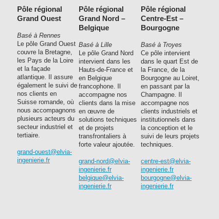
Pôle régional
Pôle régional
Pôle régional
Grand Ouest
Grand Nord –
Centre-Est –
Belgique
Bourgogne
Basé à Rennes
Le pôle Grand Ouest
Basé à Lille
Basé à Troyes
couvre la Bretagne,
Le pôle Grand Nord
Ce pôle intervient
les Pays de la Loire
intervient dans les
dans le quart Est de
et la façade
Hauts-de-France et
la France, de la
atlantique. Il assure
en Belgique
Bourgogne au Loiret,
également le suivi de
francophone. Il
en passant par la
nos clients en
accompagne nos
Champagne. Il
Suisse romande, où
clients dans la mise
accompagne nos
nous accompagnons
en œuvre de
clients industriels et
plusieurs acteurs du
solutions techniques
institutionnels dans
secteur industriel et
et de projets
la conception et le
tertiaire.
transfrontaliers à
suivi de leurs projets
forte valeur ajoutée.
techniques.
grand-ouest@elvia-
ingenierie.fr
grand-nord@elvia-
centre-est@elvia-
ingenierie.fr
ingenierie.fr
belgique@elvia-
bourgogne@elvia-
ingenierie.fr
ingenierie.fr