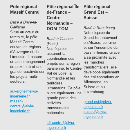
Pôle régional
Pôle régional Île-
Pôle régional
Massif Central
de-France –
Grand Est –
Centre –
Suisse
Basé à Brive-la-
Normandie –
Gaillarde
Basé à Strasbourg
DOM-TOM
Situé au cœur du
Notre équipe du
territoire, le pôle
Grand Est intervient
Basé à Cachan
Massif Central
en Alsace, Lorraine
(Paris)
couvre les régions
et sur l’ensemble du
Nos équipes
d’Auvergne et du
bassin rhénan. Grâce
assurent la
Limousin. Il assure
à sa proximité avec
coordination des
un accompagnement
les marchés
projets sur la région
de proximité et une
transfrontaliers, elle
parisienne, le Centre-
grande réactivité sur
développe également
Val de Loire, la
les projets multi-
des collaborations en
Normandie et les
secteurs.
Allemagne, en
territoires
Suisse et au
ultramarins. Ce pôle
auvergne@elvia-
Luxembourg.
pilote également une
ingenierie.fr
grande partie des
massif-
grand-est@elvia-
activités
central@elvia-
ingenierie.fr
transversales
ingenierie.fr
suisse@elvia-
nationales.
ingenierie.fr
idf-centre@elvia-
ingenierie.fr