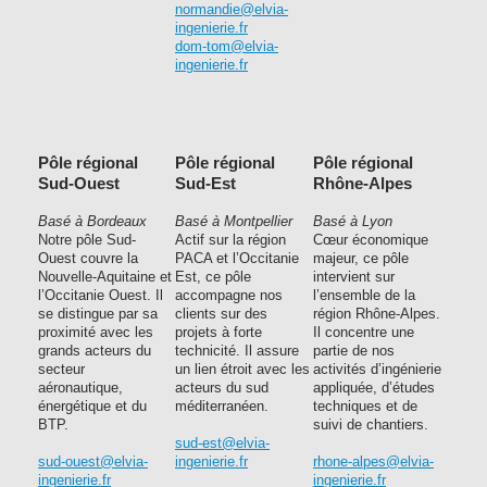
normandie@elvia-
ingenierie.fr
dom-tom@elvia-
ingenierie.fr
Pôle régional
Pôle régional
Pôle régional
Sud-Ouest
Sud-Est
Rhône-Alpes
Basé à Bordeaux
Basé à Montpellier
Basé à Lyon
Notre pôle Sud-
Actif sur la région
Cœur économique
Ouest couvre la
PACA et l’Occitanie
majeur, ce pôle
Nouvelle-Aquitaine et
Est, ce pôle
intervient sur
l’Occitanie Ouest. Il
accompagne nos
l’ensemble de la
se distingue par sa
clients sur des
région Rhône-Alpes.
proximité avec les
projets à forte
Il concentre une
grands acteurs du
technicité. Il assure
partie de nos
secteur
un lien étroit avec les
activités d’ingénierie
aéronautique,
acteurs du sud
appliquée, d’études
énergétique et du
méditerranéen.
techniques et de
BTP.
suivi de chantiers.
sud-est@elvia-
sud-ouest@elvia-
ingenierie.fr
rhone-alpes@elvia-
ingenierie.fr
ingenierie.fr