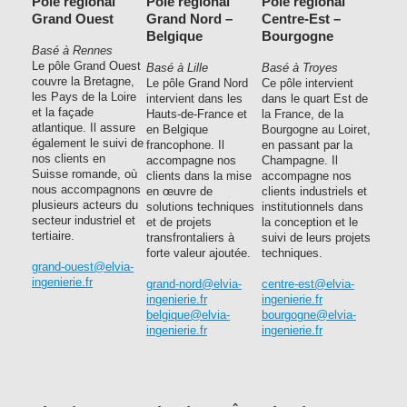
Pôle régional
Pôle régional
Pôle régional
Grand Ouest
Grand Nord –
Centre-Est –
Belgique
Bourgogne
Basé à Rennes
Le pôle Grand Ouest
Basé à Lille
Basé à Troyes
couvre la Bretagne,
Le pôle Grand Nord
Ce pôle intervient
les Pays de la Loire
intervient dans les
dans le quart Est de
et la façade
Hauts-de-France et
la France, de la
atlantique. Il assure
en Belgique
Bourgogne au Loiret,
également le suivi de
francophone. Il
en passant par la
nos clients en
accompagne nos
Champagne. Il
Suisse romande, où
clients dans la mise
accompagne nos
nous accompagnons
en œuvre de
clients industriels et
plusieurs acteurs du
solutions techniques
institutionnels dans
secteur industriel et
et de projets
la conception et le
tertiaire.
transfrontaliers à
suivi de leurs projets
forte valeur ajoutée.
techniques.
grand-ouest@elvia-
ingenierie.fr
grand-nord@elvia-
centre-est@elvia-
ingenierie.fr
ingenierie.fr
belgique@elvia-
bourgogne@elvia-
ingenierie.fr
ingenierie.fr