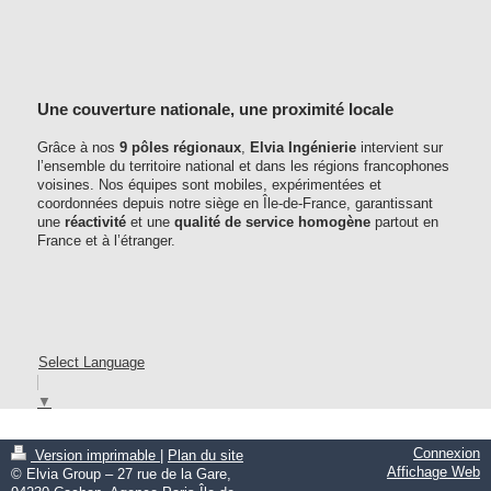
Une couverture nationale, une proximité locale
Grâce à nos
9 pôles régionaux
,
Elvia Ingénierie
intervient sur
l’ensemble du territoire national et dans les régions francophones
voisines. Nos équipes sont mobiles, expérimentées et
coordonnées depuis notre siège en Île-de-France, garantissant
une
réactivité
et une
qualité de service homogène
partout en
France et à l’étranger.
Select Language
▼
Connexion
Version imprimable
|
Plan du site
Affichage Web
© Elvia Group – 27 rue de la Gare,