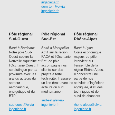
ingenierie.fr
dom-tom@elvia-
ingenierie.fr
Pôle régional
Pôle régional
Pôle régional
Sud-Ouest
Sud-Est
Rhône-Alpes
Basé à Bordeaux
Basé à Montpellier
Basé à Lyon
Notre pôle Sud-
Actif sur la région
Cœur économique
Ouest couvre la
PACA et l’Occitanie
majeur, ce pôle
Nouvelle-Aquitaine et
Est, ce pôle
intervient sur
l’Occitanie Ouest. Il
accompagne nos
l’ensemble de la
se distingue par sa
clients sur des
région Rhône-Alpes.
proximité avec les
projets à forte
Il concentre une
grands acteurs du
technicité. Il assure
partie de nos
secteur
un lien étroit avec les
activités d’ingénierie
aéronautique,
acteurs du sud
appliquée, d’études
énergétique et du
méditerranéen.
techniques et de
BTP.
suivi de chantiers.
sud-est@elvia-
sud-ouest@elvia-
ingenierie.fr
rhone-alpes@elvia-
ingenierie.fr
ingenierie.fr