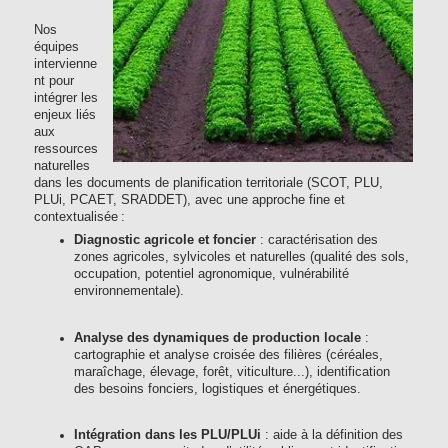
Nos
équipes
intervienne
nt pour
intégrer les
enjeux liés
aux
ressources
naturelles
dans les documents de planification territoriale (SCOT, PLU,
PLUi, PCAET, SRADDET), avec une approche fine et
contextualisée :
Diagnostic agricole et foncier
: caractérisation des
zones agricoles, sylvicoles et naturelles (qualité des sols,
occupation, potentiel agronomique, vulnérabilité
environnementale).
Analyse des dynamiques de production locale
:
cartographie et analyse croisée des filières (céréales,
maraîchage, élevage, forêt, viticulture...), identification
des besoins fonciers, logistiques et énergétiques.
Intégration dans les PLU/PLUi
: aide à la définition des