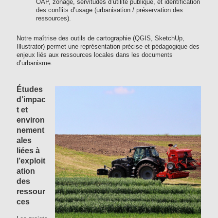
OAP, zonage, servitudes d’utilité publique, et identification
des conflits d’usage (urbanisation / préservation des
ressources).
Notre maîtrise des outils de cartographie (QGIS, SketchUp,
Illustrator) permet une représentation précise et pédagogique des
enjeux liés aux ressources locales dans les documents
d’urbanisme.
Études
d’impac
t et
environ
nement
ales
liées à
l’exploit
ation
des
ressour
ces