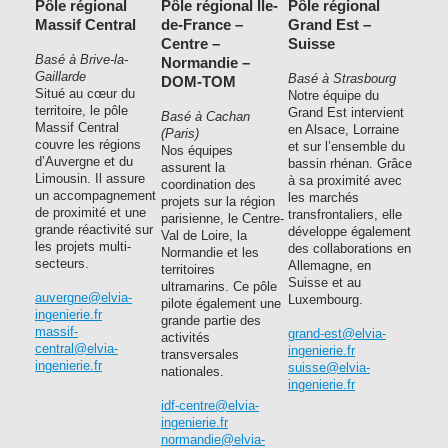
Pôle régional
Pôle régional Île-
Pôle régional
Massif Central
de-France –
Grand Est –
Centre –
Suisse
Basé à Brive-la-
Normandie –
Gaillarde
Basé à Strasbourg
DOM-TOM
Situé au cœur du
Notre équipe du
territoire, le pôle
Grand Est intervient
Basé à Cachan
Massif Central
en Alsace, Lorraine
(Paris)
couvre les régions
et sur l’ensemble du
Nos équipes
d’Auvergne et du
bassin rhénan. Grâce
assurent la
Limousin. Il assure
à sa proximité avec
coordination des
un accompagnement
les marchés
projets sur la région
de proximité et une
transfrontaliers, elle
parisienne, le Centre-
grande réactivité sur
développe également
Val de Loire, la
les projets multi-
des collaborations en
Normandie et les
secteurs.
Allemagne, en
territoires
Suisse et au
ultramarins. Ce pôle
auvergne@elvia-
Luxembourg.
pilote également une
ingenierie.fr
grande partie des
massif-
grand-est@elvia-
activités
central@elvia-
ingenierie.fr
transversales
ingenierie.fr
suisse@elvia-
nationales.
ingenierie.fr
idf-centre@elvia-
ingenierie.fr
normandie@elvia-