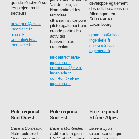
grande réactivité sur
développe également
Val de Loire, la
les projets multi-
des collaborations en
Normandie et les
secteurs.
Allemagne, en
territoires
Suisse et au
ultramarins. Ce pôle
auvergne@elvia-
Luxembourg.
pilote également une
ingenierie.fr
grande partie des
massif-
grand-est@elvia-
activités
central@elvia-
ingenierie.fr
transversales
ingenierie.fr
suisse@elvia-
nationales.
ingenierie.fr
idf-centre@elvia-
ingenierie.fr
normandie@elvia-
ingenierie.fr
dom-tom@elvia-
ingenierie.fr
Pôle régional
Pôle régional
Pôle régional
Sud-Ouest
Sud-Est
Rhône-Alpes
Basé à Bordeaux
Basé à Montpellier
Basé à Lyon
Notre pôle Sud-
Actif sur la région
Cœur économique