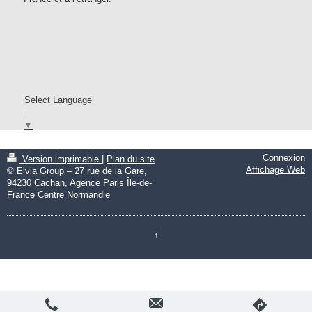
Select Language
▼
Connexion
Version imprimable
|
Plan du site
Affichage Web
© Elvia Group – 27 rue de la Gare,
94230 Cachan, Agence Paris Île-de-
France Centre Normandie
↑