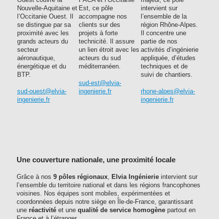
Ouest couvre la
PACA et l’Occitanie
majeur, ce pôle
Nouvelle-Aquitaine et
Est, ce pôle
intervient sur
l’Occitanie Ouest. Il
accompagne nos
l’ensemble de la
se distingue par sa
clients sur des
région Rhône-Alpes.
proximité avec les
projets à forte
Il concentre une
grands acteurs du
technicité. Il assure
partie de nos
secteur
un lien étroit avec les
activités d’ingénierie
aéronautique,
acteurs du sud
appliquée, d’études
énergétique et du
méditerranéen.
techniques et de
BTP.
suivi de chantiers.
sud-est@elvia-
sud-ouest@elvia-
ingenierie.fr
rhone-alpes@elvia-
ingenierie.fr
ingenierie.fr
Une couverture nationale, une proximité locale
Grâce à nos
9 pôles régionaux
,
Elvia Ingénierie
intervient sur
l’ensemble du territoire national et dans les régions francophones
voisines. Nos équipes sont mobiles, expérimentées et
coordonnées depuis notre siège en Île-de-France, garantissant
une
réactivité
et une
qualité de service homogène
partout en
France et à l’étranger.