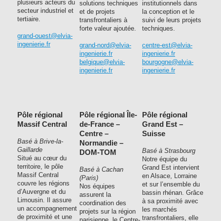
plusieurs acteurs du
solutions techniques
institutionnels dans
secteur industriel et
et de projets
la conception et le
tertiaire.
transfrontaliers à
suivi de leurs projets
forte valeur ajoutée.
techniques.
grand-ouest@elvia-
ingenierie.fr
grand-nord@elvia-
centre-est@elvia-
ingenierie.fr
ingenierie.fr
belgique@elvia-
bourgogne@elvia-
ingenierie.fr
ingenierie.fr
Pôle régional
Pôle régional Île-
Pôle régional
Massif Central
de-France –
Grand Est –
Centre –
Suisse
Basé à Brive-la-
Normandie –
Gaillarde
Basé à Strasbourg
DOM-TOM
Situé au cœur du
Notre équipe du
territoire, le pôle
Grand Est intervient
Basé à Cachan
Massif Central
en Alsace, Lorraine
(Paris)
couvre les régions
et sur l’ensemble du
Nos équipes
d’Auvergne et du
bassin rhénan. Grâce
assurent la
Limousin. Il assure
à sa proximité avec
coordination des
un accompagnement
les marchés
projets sur la région
de proximité et une
transfrontaliers, elle
parisienne, le Centre-