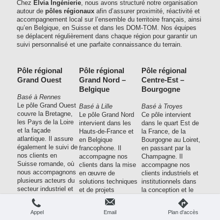
Chez
Elvia Ingénierie
, nous avons structuré notre organisation
autour de
pôles régionaux
afin d’assurer proximité, réactivité et
accompagnement local sur l’ensemble du territoire français, ainsi
qu’en Belgique, en Suisse et dans les DOM-TOM. Nos équipes
se déplacent régulièrement dans chaque région pour garantir un
suivi personnalisé et une parfaite connaissance du terrain.
Pôle régional
Pôle régional
Pôle régional
Grand Ouest
Grand Nord –
Centre-Est –
Belgique
Bourgogne
Basé à Rennes
Le pôle Grand Ouest
Basé à Lille
Basé à Troyes
couvre la Bretagne,
Le pôle Grand Nord
Ce pôle intervient
les Pays de la Loire
intervient dans les
dans le quart Est de
et la façade
Hauts-de-France et
la France, de la
atlantique. Il assure
en Belgique
Bourgogne au Loiret,
également le suivi de
francophone. Il
en passant par la
nos clients en
accompagne nos
Champagne. Il
Suisse romande, où
clients dans la mise
accompagne nos
nous accompagnons
en œuvre de
clients industriels et
plusieurs acteurs du
solutions techniques
institutionnels dans
secteur industriel et
et de projets
la conception et le
tertiaire.
transfrontaliers à
suivi de leurs projets
forte valeur ajoutée.
techniques.
Appel
Email
Plan d'accès
grand-ouest@elvia-