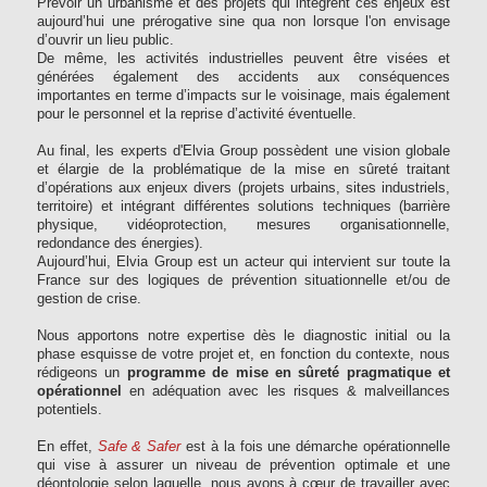
Prévoir un urbanisme et des projets qui intègrent ces enjeux est
aujourd’hui une prérogative sine qua non lorsque l'on envisage
d’ouvrir un lieu public.
De même, les activités industrielles peuvent être visées et
générées également des accidents aux conséquences
importantes en terme d’impacts sur le voisinage, mais également
pour le personnel et la reprise d’activité éventuelle.
Au final, les experts d'Elvia Group possèdent une vision globale
et élargie de la problématique de la mise en sûreté traitant
d’opérations aux enjeux divers (projets urbains, sites industriels,
territoire) et intégrant différentes solutions techniques (barrière
physique, vidéoprotection, mesures organisationnelle,
redondance des énergies).
Aujourd’hui, Elvia Group est un acteur qui intervient sur toute la
France sur des logiques de prévention situationnelle et/ou de
gestion de crise.
Nous apportons notre expertise dès le diagnostic initial ou la
phase esquisse de votre projet et, en fonction du contexte, nous
rédigeons un
programme de mise en sûreté pragmatique et
opérationnel
en adéquation avec les risques & malveillances
potentiels.
En effet,
Safe & Safer
est à la fois une démarche opérationnelle
qui vise à assurer un niveau de prévention optimale et une
déontologie selon laquelle, nous avons à cœur de travailler avec