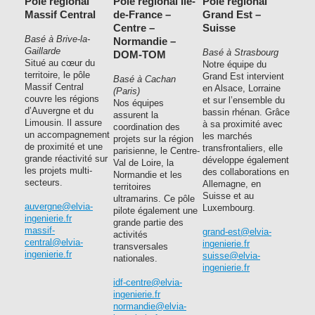
Pôle régional
Pôle régional Île-
Pôle régional
Massif Central
de-France –
Grand Est –
Centre –
Suisse
Basé à Brive-la-
Normandie –
Gaillarde
Basé à Strasbourg
DOM-TOM
Situé au cœur du
Notre équipe du
territoire, le pôle
Grand Est intervient
Basé à Cachan
Massif Central
en Alsace, Lorraine
(Paris)
couvre les régions
et sur l’ensemble du
Nos équipes
d’Auvergne et du
bassin rhénan. Grâce
assurent la
Limousin. Il assure
à sa proximité avec
coordination des
un accompagnement
les marchés
projets sur la région
de proximité et une
transfrontaliers, elle
parisienne, le Centre-
grande réactivité sur
développe également
Val de Loire, la
les projets multi-
des collaborations en
Normandie et les
secteurs.
Allemagne, en
territoires
Suisse et au
ultramarins. Ce pôle
auvergne@elvia-
Luxembourg.
pilote également une
ingenierie.fr
grande partie des
massif-
grand-est@elvia-
activités
central@elvia-
ingenierie.fr
transversales
ingenierie.fr
suisse@elvia-
nationales.
ingenierie.fr
idf-centre@elvia-
ingenierie.fr
normandie@elvia-