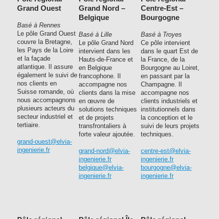
Grand Ouest
Grand Nord –
Centre-Est –
Belgique
Bourgogne
Basé à Rennes
Le pôle Grand Ouest
Basé à Lille
Basé à Troyes
couvre la Bretagne,
Le pôle Grand Nord
Ce pôle intervient
les Pays de la Loire
intervient dans les
dans le quart Est de
et la façade
Hauts-de-France et
la France, de la
atlantique. Il assure
en Belgique
Bourgogne au Loiret,
également le suivi de
francophone. Il
en passant par la
nos clients en
accompagne nos
Champagne. Il
Suisse romande, où
clients dans la mise
accompagne nos
nous accompagnons
en œuvre de
clients industriels et
plusieurs acteurs du
solutions techniques
institutionnels dans
secteur industriel et
et de projets
la conception et le
tertiaire.
transfrontaliers à
suivi de leurs projets
forte valeur ajoutée.
techniques.
grand-ouest@elvia-
ingenierie.fr
grand-nord@elvia-
centre-est@elvia-
ingenierie.fr
ingenierie.fr
belgique@elvia-
bourgogne@elvia-
ingenierie.fr
ingenierie.fr