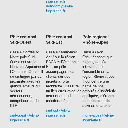
ingenierie.fr
dom-tom@elvia-
ingenierie.fr
Pôle régional
Pôle régional
Pôle régional
Sud-Ouest
Sud-Est
Rhône-Alpes
Basé à Bordeaux
Basé à Montpellier
Basé à Lyon
Notre pôle Sud-
Actif sur la région
Cœur économique
Ouest couvre la
PACA et l’Occitanie
majeur, ce pôle
Nouvelle-Aquitaine et
Est, ce pôle
intervient sur
l’Occitanie Ouest. Il
accompagne nos
l’ensemble de la
se distingue par sa
clients sur des
région Rhône-Alpes.
proximité avec les
projets à forte
Il concentre une
grands acteurs du
technicité. Il assure
partie de nos
secteur
un lien étroit avec les
activités d’ingénierie
aéronautique,
acteurs du sud
appliquée, d’études
énergétique et du
méditerranéen.
techniques et de
BTP.
suivi de chantiers.
sud-est@elvia-
sud-ouest@elvia-
ingenierie.fr
rhone-alpes@elvia-
ingenierie.fr
ingenierie.fr