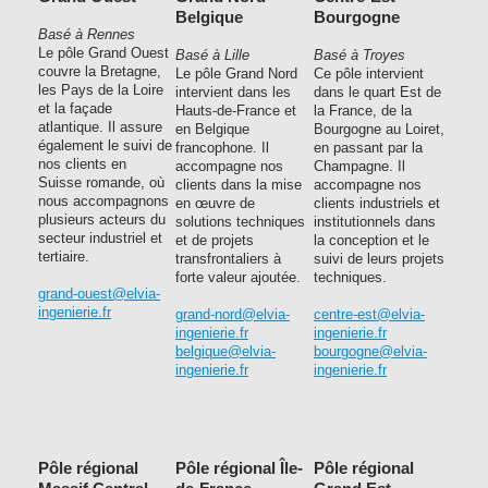
Belgique
Bourgogne
Basé à Rennes
Le pôle Grand Ouest
Basé à Lille
Basé à Troyes
couvre la Bretagne,
Le pôle Grand Nord
Ce pôle intervient
les Pays de la Loire
intervient dans les
dans le quart Est de
et la façade
Hauts-de-France et
la France, de la
atlantique. Il assure
en Belgique
Bourgogne au Loiret,
également le suivi de
francophone. Il
en passant par la
nos clients en
accompagne nos
Champagne. Il
Suisse romande, où
clients dans la mise
accompagne nos
nous accompagnons
en œuvre de
clients industriels et
plusieurs acteurs du
solutions techniques
institutionnels dans
secteur industriel et
et de projets
la conception et le
tertiaire.
transfrontaliers à
suivi de leurs projets
forte valeur ajoutée.
techniques.
grand-ouest@elvia-
ingenierie.fr
grand-nord@elvia-
centre-est@elvia-
ingenierie.fr
ingenierie.fr
belgique@elvia-
bourgogne@elvia-
ingenierie.fr
ingenierie.fr
Pôle régional
Pôle régional Île-
Pôle régional