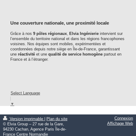
Une couverture nationale, une proximité locale
Grâce à nos
9 pôles régionaux
,
Elvia Ingénierie
intervient sur
l’ensemble du territoire national et dans les régions francophones
voisines. Nos équipes sont mobiles, expérimentées et
coordonnées depuis notre siège en Île-de-France, garantissant
une
réactivité
et une
qualité de service homogène
partout en
France et à l’étranger.
Select Language
▼
Connexion
Version imprimable
|
Plan du site
Affichage Web
© Elvia Group – 27 rue de la Gare,
94230 Cachan, Agence Paris Île-de-
France Centre Normandie