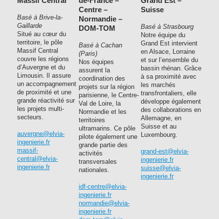
Massif Central
de-France –
Grand Est –
Centre –
Suisse
Basé à Brive-la-
Normandie –
Gaillarde
Basé à Strasbourg
DOM-TOM
Situé au cœur du
Notre équipe du
territoire, le pôle
Grand Est intervient
Basé à Cachan
Massif Central
en Alsace, Lorraine
(Paris)
couvre les régions
et sur l’ensemble du
Nos équipes
d’Auvergne et du
bassin rhénan. Grâce
assurent la
Limousin. Il assure
à sa proximité avec
coordination des
un accompagnement
les marchés
projets sur la région
de proximité et une
transfrontaliers, elle
parisienne, le Centre-
grande réactivité sur
développe également
Val de Loire, la
les projets multi-
des collaborations en
Normandie et les
secteurs.
Allemagne, en
territoires
Suisse et au
ultramarins. Ce pôle
auvergne@elvia-
Luxembourg.
pilote également une
ingenierie.fr
grande partie des
massif-
grand-est@elvia-
activités
central@elvia-
ingenierie.fr
transversales
ingenierie.fr
suisse@elvia-
nationales.
ingenierie.fr
idf-centre@elvia-
ingenierie.fr
normandie@elvia-
ingenierie.fr