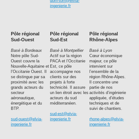
dom-tom@elvia-
ingenierie.fr
Pôle régional
Pôle régional
Pôle régional
Sud-Ouest
Sud-Est
Rhône-Alpes
Basé à Bordeaux
Basé à Montpellier
Basé à Lyon
Notre pôle Sud-
Actif sur la région
Cœur économique
Ouest couvre la
PACA et l’Occitanie
majeur, ce pôle
Nouvelle-Aquitaine et
Est, ce pôle
intervient sur
l’Occitanie Ouest. Il
accompagne nos
l’ensemble de la
se distingue par sa
clients sur des
région Rhône-Alpes.
proximité avec les
projets à forte
Il concentre une
grands acteurs du
technicité. Il assure
partie de nos
secteur
un lien étroit avec les
activités d’ingénierie
aéronautique,
acteurs du sud
appliquée, d’études
énergétique et du
méditerranéen.
techniques et de
BTP.
suivi de chantiers.
sud-est@elvia-
sud-ouest@elvia-
ingenierie.fr
rhone-alpes@elvia-
ingenierie.fr
ingenierie.fr