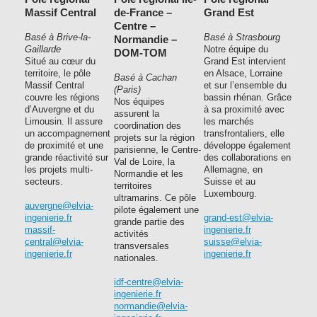
Massif Central
de-France –
Grand Est
Centre –
Basé à Brive-la-
Basé à Strasbourg
Normandie –
Gaillarde
Notre équipe du
DOM-TOM
Situé au cœur du
Grand Est intervient
territoire, le pôle
en Alsace, Lorraine
Basé à Cachan
Massif Central
et sur l’ensemble du
(Paris)
couvre les régions
bassin rhénan. Grâce
Nos équipes
d’Auvergne et du
à sa proximité avec
assurent la
Limousin. Il assure
les marchés
coordination des
un accompagnement
transfrontaliers, elle
projets sur la région
de proximité et une
développe également
parisienne, le Centre-
grande réactivité sur
des collaborations en
Val de Loire, la
les projets multi-
Allemagne, en
Normandie et les
secteurs.
Suisse et au
territoires
Luxembourg.
ultramarins. Ce pôle
auvergne@elvia-
pilote également une
ingenierie.fr
grand-est@elvia-
grande partie des
massif-
ingenierie.fr
activités
central@elvia-
suisse@elvia-
transversales
ingenierie.fr
ingenierie.fr
nationales.
idf-centre@elvia-
ingenierie.fr
normandie@elvia-