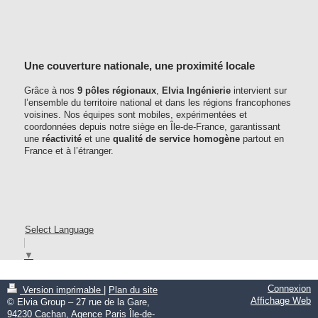
Une couverture nationale, une proximité locale
Grâce à nos
9 pôles régionaux
,
Elvia Ingénierie
intervient sur
l’ensemble du territoire national et dans les régions francophones
voisines. Nos équipes sont mobiles, expérimentées et
coordonnées depuis notre siège en Île-de-France, garantissant
une
réactivité
et une
qualité de service homogène
partout en
France et à l’étranger.
Select Language
▼
Connexion
Version imprimable
|
Plan du site
Affichage Web
© Elvia Group – 27 rue de la Gare,
94230 Cachan, Agence Paris Île-de-