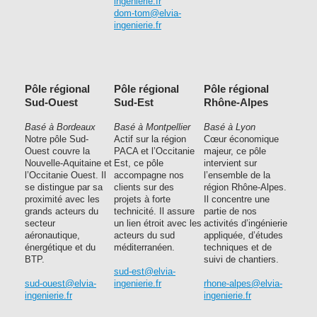
ingenierie.fr
dom-tom@elvia-
ingenierie.fr
Pôle régional
Pôle régional
Pôle régional
Sud-Ouest
Sud-Est
Rhône-Alpes
Basé à Bordeaux
Basé à Montpellier
Basé à Lyon
Notre pôle Sud-
Actif sur la région
Cœur économique
Ouest couvre la
PACA et l’Occitanie
majeur, ce pôle
Nouvelle-Aquitaine et
Est, ce pôle
intervient sur
l’Occitanie Ouest. Il
accompagne nos
l’ensemble de la
se distingue par sa
clients sur des
région Rhône-Alpes.
proximité avec les
projets à forte
Il concentre une
grands acteurs du
technicité. Il assure
partie de nos
secteur
un lien étroit avec les
activités d’ingénierie
aéronautique,
acteurs du sud
appliquée, d’études
énergétique et du
méditerranéen.
techniques et de
BTP.
suivi de chantiers.
sud-est@elvia-
sud-ouest@elvia-
ingenierie.fr
rhone-alpes@elvia-
ingenierie.fr
ingenierie.fr