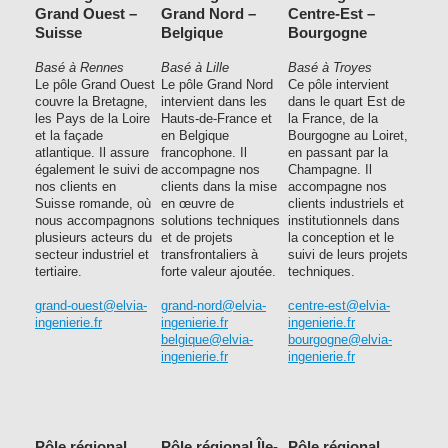
Grand Ouest –
Grand Nord –
Centre-Est –
Suisse
Belgique
Bourgogne
Basé à Rennes
Basé à Lille
Basé à Troyes
Le pôle Grand Ouest
Le pôle Grand Nord
Ce pôle intervient
couvre la Bretagne,
intervient dans les
dans le quart Est de
les Pays de la Loire
Hauts-de-France et
la France, de la
et la façade
en Belgique
Bourgogne au Loiret,
atlantique. Il assure
francophone. Il
en passant par la
également le suivi de
accompagne nos
Champagne. Il
nos clients en
clients dans la mise
accompagne nos
Suisse romande, où
en œuvre de
clients industriels et
nous accompagnons
solutions techniques
institutionnels dans
plusieurs acteurs du
et de projets
la conception et le
secteur industriel et
transfrontaliers à
suivi de leurs projets
tertiaire.
forte valeur ajoutée.
techniques.
grand-ouest@elvia-
grand-nord@elvia-
centre-est@elvia-
ingenierie.fr
ingenierie.fr
ingenierie.fr
belgique@elvia-
bourgogne@elvia-
ingenierie.fr
ingenierie.fr
Pôle régional
Pôle régional Île-
Pôle régional