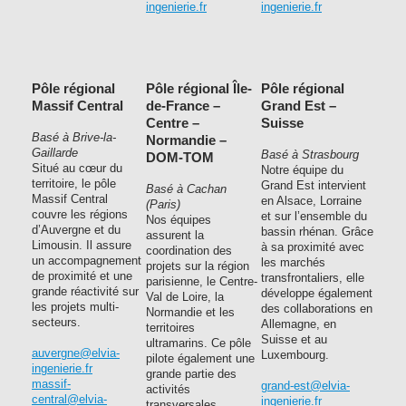
ingenierie.fr
ingenierie.fr
Pôle régional
Pôle régional Île-
Pôle régional
Massif Central
de-France –
Grand Est –
Centre –
Suisse
Basé à Brive-la-
Normandie –
Gaillarde
Basé à Strasbourg
DOM-TOM
Situé au cœur du
Notre équipe du
territoire, le pôle
Grand Est intervient
Basé à Cachan
Massif Central
en Alsace, Lorraine
(Paris)
couvre les régions
et sur l’ensemble du
Nos équipes
d’Auvergne et du
bassin rhénan. Grâce
assurent la
Limousin. Il assure
à sa proximité avec
coordination des
un accompagnement
les marchés
projets sur la région
de proximité et une
transfrontaliers, elle
parisienne, le Centre-
grande réactivité sur
développe également
Val de Loire, la
les projets multi-
des collaborations en
Normandie et les
secteurs.
Allemagne, en
territoires
Suisse et au
ultramarins. Ce pôle
auvergne@elvia-
Luxembourg.
pilote également une
ingenierie.fr
grande partie des
massif-
grand-est@elvia-
activités
central@elvia-
ingenierie.fr
transversales