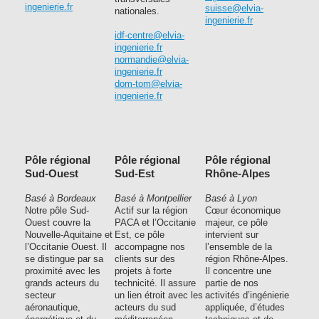
ingenierie.fr
suisse@elvia-
nationales.
ingenierie.fr
idf-centre@elvia-
ingenierie.fr
normandie@elvia-
ingenierie.fr
dom-tom@elvia-
ingenierie.fr
Pôle régional
Pôle régional
Pôle régional
Sud-Ouest
Sud-Est
Rhône-Alpes
Basé à Bordeaux
Basé à Montpellier
Basé à Lyon
Notre pôle Sud-
Actif sur la région
Cœur économique
Ouest couvre la
PACA et l’Occitanie
majeur, ce pôle
Nouvelle-Aquitaine et
Est, ce pôle
intervient sur
l’Occitanie Ouest. Il
accompagne nos
l’ensemble de la
se distingue par sa
clients sur des
région Rhône-Alpes.
proximité avec les
projets à forte
Il concentre une
grands acteurs du
technicité. Il assure
partie de nos
secteur
un lien étroit avec les
activités d’ingénierie
aéronautique,
acteurs du sud
appliquée, d’études