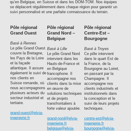
qu’en Belgique, en Suisse et dans les DOM-TOM. Nos équipes
se déplacent régulièrement dans chaque région pour garantir un
suivi personnalisé et une parfaite connaissance du terrain.
Pôle régional
Pôle régional
Pôle régional
Grand Ouest
Grand Nord –
Centre-Est –
Belgique
Bourgogne
Basé à Rennes
Le pôle Grand Ouest
Basé à Lille
Basé à Troyes
couvre la Bretagne,
Le pôle Grand Nord
Ce pôle intervient
les Pays de la Loire
intervient dans les
dans le quart Est de
et la façade
Hauts-de-France et
la France, de la
atlantique. Il assure
en Belgique
Bourgogne au Loiret,
également le suivi de
francophone. Il
en passant par la
nos clients en
accompagne nos
Champagne. Il
Suisse romande, où
clients dans la mise
accompagne nos
nous accompagnons
en œuvre de
clients industriels et
plusieurs acteurs du
solutions techniques
institutionnels dans
secteur industriel et
et de projets
la conception et le
tertiaire.
transfrontaliers à
suivi de leurs projets
forte valeur ajoutée.
techniques.
grand-ouest@elvia-
ingenierie.fr
grand-nord@elvia-
centre-est@elvia-
ingenierie.fr
ingenierie.fr
belgique@elvia-
bourgogne@elvia-