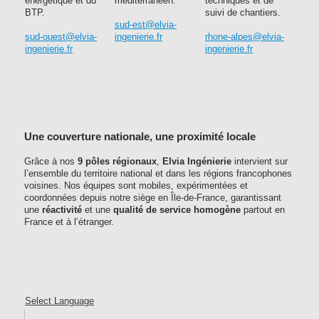
énergétique et du
méditerranéen.
techniques et de
BTP.
suivi de chantiers.
sud-est@elvia-
sud-ouest@elvia-
ingenierie.fr
rhone-alpes@elvia-
ingenierie.fr
ingenierie.fr
Une couverture nationale, une proximité locale
Grâce à nos
9 pôles régionaux
,
Elvia Ingénierie
intervient sur
l’ensemble du territoire national et dans les régions francophones
voisines. Nos équipes sont mobiles, expérimentées et
coordonnées depuis notre siège en Île-de-France, garantissant
une
réactivité
et une
qualité de service homogène
partout en
France et à l’étranger.
Select Language