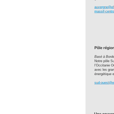
auvergne@elvi
massif-centra
Pôle régio
Basé à Bord
Notre pôle S
l’Occitanie O
avec les gra
énergétique 
sud-ouest@elv
Une couvert