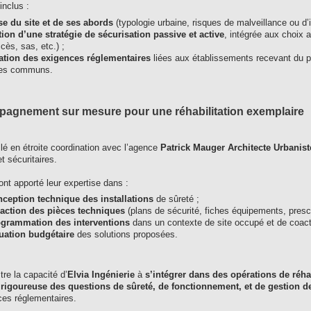
inclus :
e du site et de ses abords
(typologie urbaine, risques de malveillance ou d’i
tion d’une stratégie de sécurisation passive et active
, intégrée aux choix a
cès, sas, etc.) ;
ration des exigences réglementaires
liées aux établissements recevant du p
es communs.
agnement sur mesure pour une réhabilitation exemplaire
illé en étroite coordination avec l’agence
Patrick Mauger Architecte Urbanist
t sécuritaires.
nt apporté leur expertise dans :
ception technique des installations
de sûreté ;
action des pièces techniques
(plans de sécurité, fiches équipements, prescr
grammation des interventions
dans un contexte de site occupé et de coacti
uation budgétaire
des solutions proposées.
stre la capacité d’
Elvia Ingénierie
à
s’intégrer dans des opérations de réhab
 rigoureuse des questions de sûreté, de fonctionnement, et de gestion d
ces réglementaires.