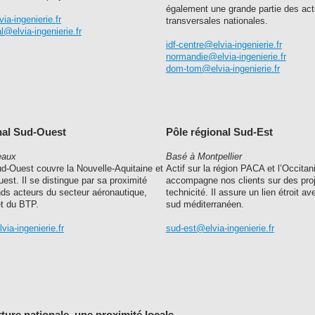
également une grande partie des act
a-ingenierie.fr
transversales nationales.
l@elvia-ingenierie.fr
idf-centre@elvia-ingenierie.fr
normandie@elvia-ingenierie.fr
dom-tom@elvia-ingenierie.fr
nal Sud-Ouest
Pôle régional Sud-Est
eaux
Basé à Montpellier
ud-Ouest couvre la Nouvelle-Aquitaine et
Actif sur la région PACA et l’Occitan
uest. Il se distingue par sa proximité
accompagne nos clients sur des proj
nds acteurs du secteur aéronautique,
technicité. Il assure un lien étroit a
et du BTP.
sud méditerranéen.
ia-ingenierie.fr
sud-est@elvia-ingenierie.fr
ure nationale, une proximité locale