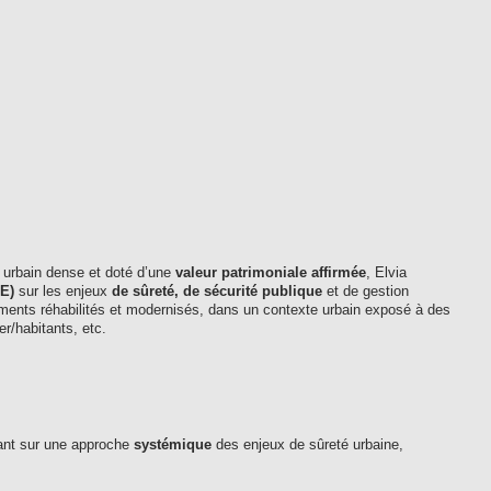
u urbain dense et doté d’une
valeur patrimoniale affirmée
, Elvia
E)
sur les enjeux
de sûreté, de sécurité publique
et de gestion
gements réhabilités et modernisés, dans un contexte urbain exposé à des
er/habitants, etc.
ant sur une approche
systémique
des enjeux de sûreté urbaine,