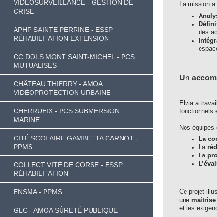
VIDÉOSURVEILLANCE - GESTION DE
La mission a 
CRISE
Analys
Défini
APHP SAINTE PERRINE - ESSP
des ac
RÉHABILITATION EXTENSION
Intég
espac
CC DOLS MONT SAINT-MICHEL - PCS
MUTUALISÉS
Un accomp
CHÂTEAU THIERRY - AMOA
VIDÉOPROTECTION URBAINE
Elvia a trava
CHERRUEIX - PCS SUBMERSION
fonctionnels e
MARINE
Nos équipes o
CITÉ SCOLAIRE GAMBETTA CARNOT -
La con
PPMS
La
réd
La
pro
L’éval
COLLECTIVITÉ DE CORSE - ESSP
RÉHABILITATION
ENSMA - PPMS
Ce projet illu
une
maîtrise
et les exigen
GLC - AMOA SÛRETÉ PUBLIQUE