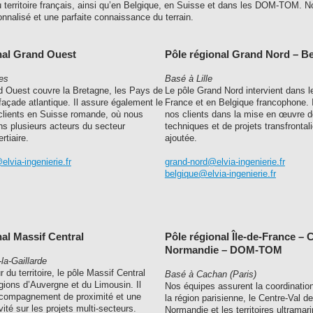
 territoire français, ainsi qu’en Belgique, en Suisse et dans les DOM-TOM. N
onnalisé et une parfaite connaissance du terrain.
nal Grand Ouest
Pôle régional Grand Nord – B
es
Basé à Lille
d Ouest couvre la Bretagne, les Pays de
Le pôle Grand Nord intervient dans l
a façade atlantique. Il assure également le
France et en Belgique francophone.
 clients en Suisse romande, où nous
nos clients dans la mise en œuvre d
 plusieurs acteurs du secteur
techniques et de projets transfrontali
ertiaire.
ajoutée.
lvia-ingenierie.fr
grand-nord@elvia-ingenierie.fr
belgique@elvia-ingenierie.fr
nal Massif Central
Pôle régional Île-de-France – 
Normandie – DOM-TOM
la-Gaillarde
 du territoire, le pôle Massif Central
Basé à Cachan (Paris)
gions d’Auvergne et du Limousin. Il
Nos équipes assurent la coordination
compagnement de proximité et une
la région parisienne, le Centre-Val de
vité sur les projets multi-secteurs.
Normandie et les territoires ultramari