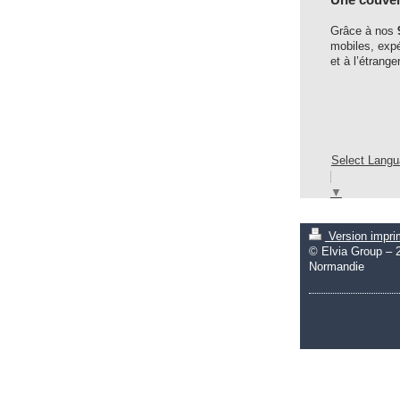
Grâce à nos
mobiles, expé
et à l’étranger
Select Lang
▼
Version impr
© Elvia Group – 
Normandie