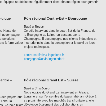
os équipes se déplacent régulièrement dans chaque région pour garantir
elgique
Pôle régional Centre-Est – Bourgogne
Basé à Troyes
es Hauts-de-
Ce pôle intervient dans le quart Est de la France, de
 Il accompagne
la Bourgogne au Loiret, en passant par la
e solutions
Champagne. Il accompagne nos clients industriels et
ers à forte valeur
institutionnels dans la conception et le suivi de leurs
projets techniques.
centre-est@elvia-ingenierie.fr
bourgogne@elvia-ingenierie.fr
Centre –
Pôle régional Grand Est – Suisse
Basé à Strasbourg
Notre équipe du Grand Est intervient en Alsace,
Lorraine et sur l’ensemble du bassin rhénan. Grâce à
 des projets sur
sa proximité avec les marchés transfrontaliers, elle
 Loire, la
développe également des collaborations en
ns. Ce pôle pilote