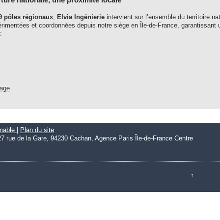
9 pôles régionaux
,
Elvia Ingénierie
intervient sur l’ensemble du territoire 
rimentées et coordonnées depuis notre siège en Île-de-France, garantissant
.
uage
imable
|
Plan du site
27 rue de la Gare, 94230 Cachan, Agence Paris Île-de-France Centre
↑