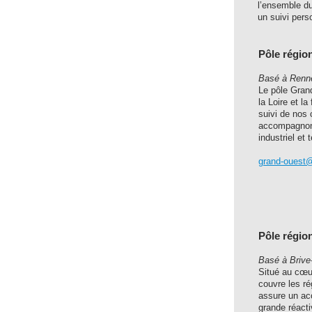
l’ensemble du
un suivi pers
Pôle régio
Basé à Renn
Le pôle Gran
la Loire et l
suivi de nos
accompagnons
industriel et t
grand-ouest@e
Pôle régio
Basé à Brive-
Situé au cœur
couvre les ré
assure un ac
grande réacti