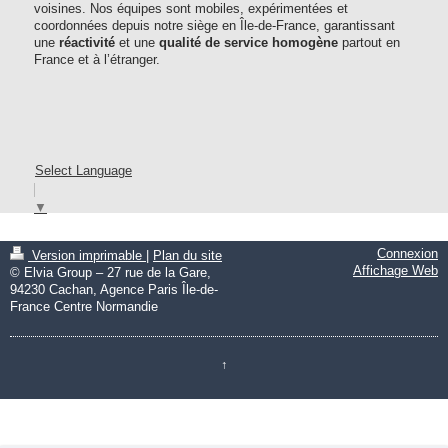
voisines. Nos équipes sont mobiles, expérimentées et
coordonnées depuis notre siège en Île-de-France, garantissant
une
réactivité
et une
qualité de service homogène
partout en
France et à l’étranger.
Select Language
▼
Connexion
Version imprimable
|
Plan du site
Affichage Web
© Elvia Group – 27 rue de la Gare,
94230 Cachan, Agence Paris Île-de-
France Centre Normandie
↑