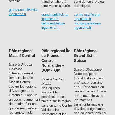
tertiaire.
transfrontaliers à
suivi de leurs projets
forte valeur ajoutée.
techniques.
grand-ouest@elvia-
ingenierie.fr
grand-nord@elvia-
centre-est@elvia-
ingenierie.fr
ingenierie.fr
belgique@elvia-
bourgogne@elvia-
ingenierie.fr
ingenierie.fr
Pôle régional
Pôle régional Île-
Pôle régional
Massif Central
de-France –
Grand Est –
Centre –
Suisse
Basé à Brive-la-
Normandie –
Gaillarde
Basé à Strasbourg
DOM-TOM
Situé au cœur du
Notre équipe du
territoire, le pôle
Grand Est intervient
Basé à Cachan
Massif Central
en Alsace, Lorraine
(Paris)
couvre les régions
et sur l’ensemble du
Nos équipes
d’Auvergne et du
bassin rhénan. Grâce
assurent la
Limousin. Il assure
à sa proximité avec
coordination des
un accompagnement
les marchés
projets sur la région
de proximité et une
transfrontaliers, elle
parisienne, le Centre-
grande réactivité sur
développe également
Val de Loire, la
les projets multi-
des collaborations en
Normandie et les