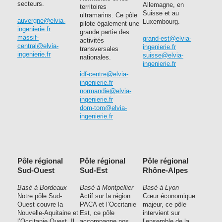
secteurs.
Allemagne, en
territoires
Suisse et au
ultramarins. Ce pôle
auvergne@elvia-
Luxembourg.
pilote également une
ingenierie.fr
grande partie des
massif-
grand-est@elvia-
activités
central@elvia-
ingenierie.fr
transversales
ingenierie.fr
suisse@elvia-
nationales.
ingenierie.fr
idf-centre@elvia-
ingenierie.fr
normandie@elvia-
ingenierie.fr
dom-tom@elvia-
ingenierie.fr
Pôle régional
Pôle régional
Pôle régional
Sud-Ouest
Sud-Est
Rhône-Alpes
Basé à Bordeaux
Basé à Montpellier
Basé à Lyon
Notre pôle Sud-
Actif sur la région
Cœur économique
Ouest couvre la
PACA et l’Occitanie
majeur, ce pôle
Nouvelle-Aquitaine et
Est, ce pôle
intervient sur
l’Occitanie Ouest. Il
accompagne nos
l’ensemble de la