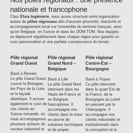
nationale et francophone
Chez
Elvia Ingénierie
, nous avons structuré notre organisation
autour de
pôles régionaux
afin d’assurer proximité, réactivité et
accompagnement local sur l’ensemble du territoire français, ainsi
qu’en Belgique, en Suisse et dans les DOM-TOM. Nos équipes
se déplacent régulièrement dans chaque région pour garantir un
suivi personnalisé et une parfaite connaissance du terrain.
Pôle régional
Pôle régional
Pôle régional
Grand Ouest
Grand Nord –
Centre-Est –
Belgique
Bourgogne
Basé à Rennes
Le pôle Grand Ouest
Basé à Lille
Basé à Troyes
couvre la Bretagne,
Le pôle Grand Nord
Ce pôle intervient
les Pays de la Loire
intervient dans les
dans le quart Est de
et la façade
Hauts-de-France et
la France, de la
atlantique. Il assure
en Belgique
Bourgogne au Loiret,
également le suivi de
francophone. Il
en passant par la
nos clients en
accompagne nos
Champagne. Il
Suisse romande, où
clients dans la mise
accompagne nos
nous accompagnons
en œuvre de
clients industriels et
plusieurs acteurs du
solutions techniques
institutionnels dans
secteur industriel et
et de projets
la conception et le