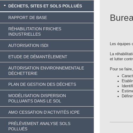
DÉCHETS, SITES ET SOLS POLLUÉS
Burea
RAPPORT DE BASE
RÉHABILITATION FRICHES
INDUSTRIELLES
Les équipes d
AUTORISATION ISDI
La réhabilita
ETUDE DE DÉMANTÈLEMENT
et lutter cont
AUTORISATION ENVIRONNEMENTALE
Pour se faire
DÉCHETTERIE
Caracté
Etabli
PLAN DE GESTION DES DÉCHETS
Identi
Estime
MODÉLISATION DISPERSION
Défini
POLLUANTS DANS LE SOL
AMO CESSATION D'ACTIVITÉS ICPE
PRÉLÈVEMENT ANALYSE SOLS
POLLUÉS