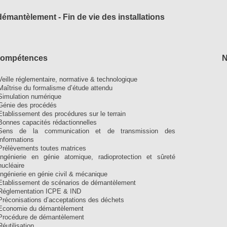
émantèlement - Fin de vie des installations
compétences
N
Veille réglementaire, normative & technologique
Maîtrise du formalisme d’étude attendu
Simulation numérique
Génie des procédés
Etablissement des procédures sur le terrain
Bonnes capacités rédactionnelles
Sens de la communication et de transmission des
informations
Prélèvements toutes matrices
Ingénierie en génie atomique, radioprotection et sûreté
nucléaire
Ingénierie en génie civil & mécanique
Etablissement de scénarios de démantèlement
Réglementation ICPE & IND
Préconisations d’acceptations des déchets
Economie du démantèlement
Procédure de démantèlement
Réutilisation