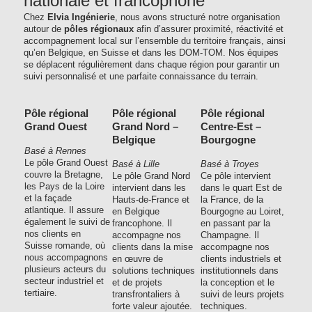
nationale et francophone
Chez
Elvia Ingénierie
, nous avons structuré notre organisation
autour de
pôles régionaux
afin d’assurer proximité, réactivité et
accompagnement local sur l’ensemble du territoire français, ainsi
qu’en Belgique, en Suisse et dans les DOM-TOM. Nos équipes
se déplacent régulièrement dans chaque région pour garantir un
suivi personnalisé et une parfaite connaissance du terrain.
Pôle régional
Pôle régional
Pôle régional
Grand Ouest
Grand Nord –
Centre-Est –
Belgique
Bourgogne
Basé à Rennes
Le pôle Grand Ouest
Basé à Lille
Basé à Troyes
couvre la Bretagne,
Le pôle Grand Nord
Ce pôle intervient
les Pays de la Loire
intervient dans les
dans le quart Est de
et la façade
Hauts-de-France et
la France, de la
atlantique. Il assure
en Belgique
Bourgogne au Loiret,
également le suivi de
francophone. Il
en passant par la
nos clients en
accompagne nos
Champagne. Il
Suisse romande, où
clients dans la mise
accompagne nos
nous accompagnons
en œuvre de
clients industriels et
plusieurs acteurs du
solutions techniques
institutionnels dans
secteur industriel et
et de projets
la conception et le
tertiaire.
transfrontaliers à
suivi de leurs projets
forte valeur ajoutée.
techniques.