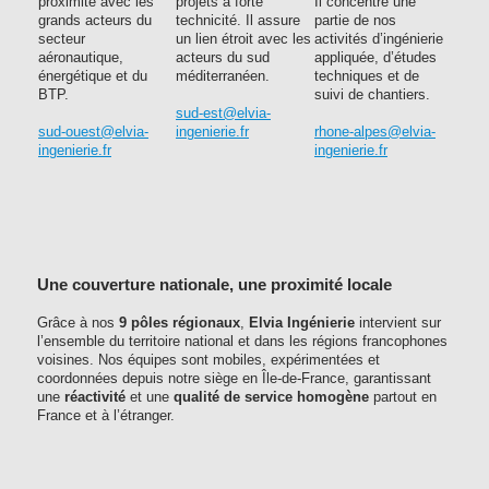
proximité avec les
projets à forte
Il concentre une
grands acteurs du
technicité. Il assure
partie de nos
secteur
un lien étroit avec les
activités d’ingénierie
aéronautique,
acteurs du sud
appliquée, d’études
énergétique et du
méditerranéen.
techniques et de
BTP.
suivi de chantiers.
sud-est@elvia-
sud-ouest@elvia-
ingenierie.fr
rhone-alpes@elvia-
ingenierie.fr
ingenierie.fr
Une couverture nationale, une proximité locale
Grâce à nos
9 pôles régionaux
,
Elvia Ingénierie
intervient sur
l’ensemble du territoire national et dans les régions francophones
voisines. Nos équipes sont mobiles, expérimentées et
coordonnées depuis notre siège en Île-de-France, garantissant
une
réactivité
et une
qualité de service homogène
partout en
France et à l’étranger.