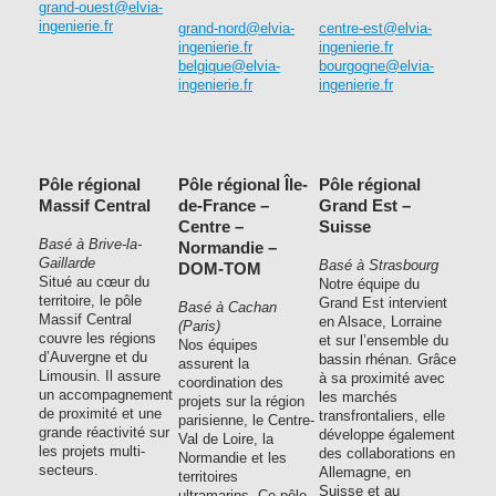
grand-ouest@elvia-
ingenierie.fr
grand-nord@elvia-
centre-est@elvia-
ingenierie.fr
ingenierie.fr
belgique@elvia-
bourgogne@elvia-
ingenierie.fr
ingenierie.fr
Pôle régional
Pôle régional Île-
Pôle régional
Massif Central
de-France –
Grand Est –
Centre –
Suisse
Basé à Brive-la-
Normandie –
Gaillarde
Basé à Strasbourg
DOM-TOM
Situé au cœur du
Notre équipe du
territoire, le pôle
Grand Est intervient
Basé à Cachan
Massif Central
en Alsace, Lorraine
(Paris)
couvre les régions
et sur l’ensemble du
Nos équipes
d’Auvergne et du
bassin rhénan. Grâce
assurent la
Limousin. Il assure
à sa proximité avec
coordination des
un accompagnement
les marchés
projets sur la région
de proximité et une
transfrontaliers, elle
parisienne, le Centre-
grande réactivité sur
développe également
Val de Loire, la
les projets multi-
des collaborations en
Normandie et les
secteurs.
Allemagne, en
territoires
Suisse et au
ultramarins. Ce pôle