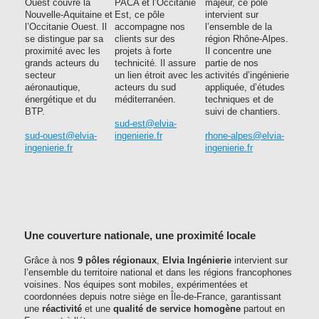
Ouest couvre la
PACA et l’Occitanie
majeur, ce pôle
Nouvelle-Aquitaine et
Est, ce pôle
intervient sur
l’Occitanie Ouest. Il
accompagne nos
l’ensemble de la
se distingue par sa
clients sur des
région Rhône-Alpes.
proximité avec les
projets à forte
Il concentre une
grands acteurs du
technicité. Il assure
partie de nos
secteur
un lien étroit avec les
activités d’ingénierie
aéronautique,
acteurs du sud
appliquée, d’études
énergétique et du
méditerranéen.
techniques et de
BTP.
suivi de chantiers.
sud-est@elvia-
sud-ouest@elvia-
ingenierie.fr
rhone-alpes@elvia-
ingenierie.fr
ingenierie.fr
Une couverture nationale, une proximité locale
Grâce à nos
9 pôles régionaux
,
Elvia Ingénierie
intervient sur
l’ensemble du territoire national et dans les régions francophones
voisines. Nos équipes sont mobiles, expérimentées et
coordonnées depuis notre siège en Île-de-France, garantissant
une
réactivité
et une
qualité de service homogène
partout en