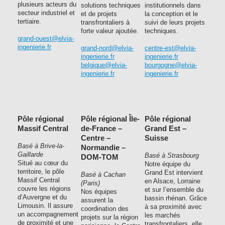
plusieurs acteurs du
solutions techniques
institutionnels dans
secteur industriel et
et de projets
la conception et le
tertiaire.
transfrontaliers à
suivi de leurs projets
forte valeur ajoutée.
techniques.
grand-ouest@elvia-
ingenierie.fr
grand-nord@elvia-
centre-est@elvia-
ingenierie.fr
ingenierie.fr
belgique@elvia-
bourgogne@elvia-
ingenierie.fr
ingenierie.fr
Pôle régional
Pôle régional Île-
Pôle régional
Massif Central
de-France –
Grand Est –
Centre –
Suisse
Basé à Brive-la-
Normandie –
Gaillarde
Basé à Strasbourg
DOM-TOM
Situé au cœur du
Notre équipe du
territoire, le pôle
Grand Est intervient
Basé à Cachan
Massif Central
en Alsace, Lorraine
(Paris)
couvre les régions
et sur l’ensemble du
Nos équipes
d’Auvergne et du
bassin rhénan. Grâce
assurent la
Limousin. Il assure
à sa proximité avec
coordination des
un accompagnement
les marchés
projets sur la région
de proximité et une
transfrontaliers, elle