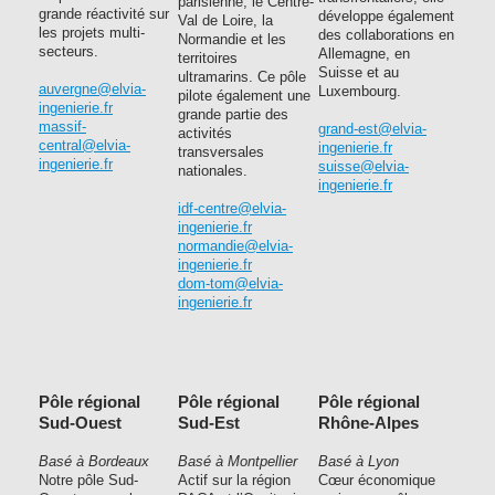
parisienne, le Centre-
grande réactivité sur
développe également
Val de Loire, la
les projets multi-
des collaborations en
Normandie et les
secteurs.
Allemagne, en
territoires
Suisse et au
ultramarins. Ce pôle
auvergne@elvia-
Luxembourg.
pilote également une
ingenierie.fr
grande partie des
massif-
grand-est@elvia-
activités
central@elvia-
ingenierie.fr
transversales
ingenierie.fr
suisse@elvia-
nationales.
ingenierie.fr
idf-centre@elvia-
ingenierie.fr
normandie@elvia-
ingenierie.fr
dom-tom@elvia-
ingenierie.fr
Pôle régional
Pôle régional
Pôle régional
Sud-Ouest
Sud-Est
Rhône-Alpes
Basé à Bordeaux
Basé à Montpellier
Basé à Lyon
Notre pôle Sud-
Actif sur la région
Cœur économique